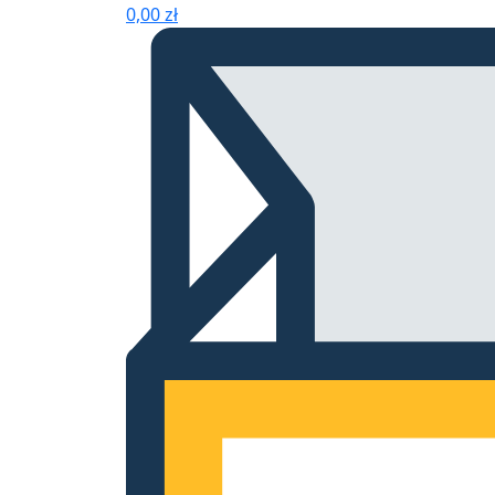
0,00
zł