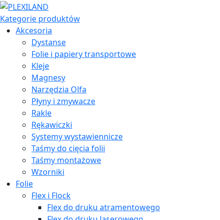
Kategorie produktów
Akcesoria
Dystanse
Folie i papiery transportowe
Kleje
Magnesy
Narzędzia Olfa
Płyny i zmywacze
Rakle
Rękawiczki
Systemy wystawiennicze
Taśmy do cięcia folii
Taśmy montażowe
Wzorniki
Folie
Flex i Flock
Flex do druku atramentowego
Flex do druku laserowego