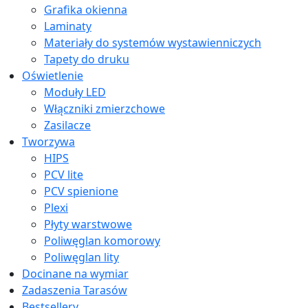
Grafika okienna
Laminaty
Materiały do systemów wystawienniczych
Tapety do druku
Oświetlenie
Moduły LED
Włączniki zmierzchowe
Zasilacze
Tworzywa
HIPS
PCV lite
PCV spienione
Plexi
Płyty warstwowe
Poliwęglan komorowy
Poliwęglan lity
Docinane na wymiar
Zadaszenia Tarasów
Bestsellery