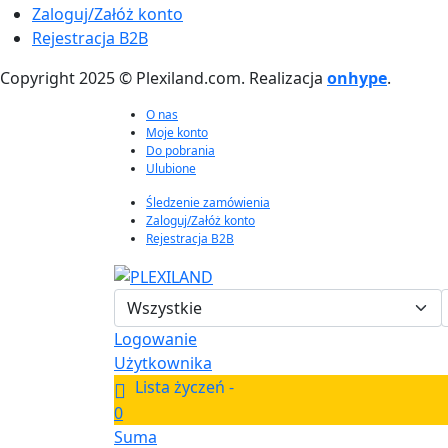
Zaloguj/Załóż konto
Rejestracja B2B
Copyright 2025 © Plexiland.com. Realizacja
onhype
.
O nas
Moje konto
Do pobrania
Ulubione
Śledzenie zamówienia
Zaloguj/Załóż konto
Rejestracja B2B
Logowanie
Użytkownika
Lista życzeń -
0
Suma