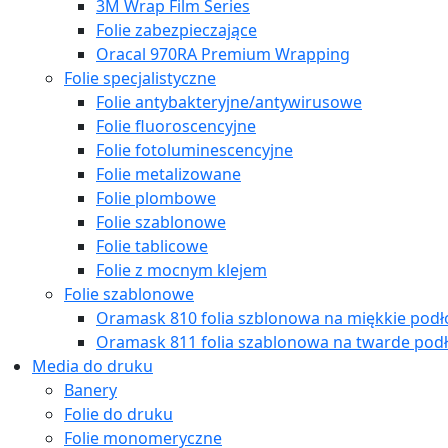
3M Wrap Film Series
Folie zabezpieczające
Oracal 970RA Premium Wrapping
Folie specjalistyczne
Folie antybakteryjne/antywirusowe
Folie fluoroscencyjne
Folie fotoluminescencyjne
Folie metalizowane
Folie plombowe
Folie szablonowe
Folie tablicowe
Folie z mocnym klejem
Folie szablonowe
Oramask 810 folia szblonowa na miękkie podł
Oramask 811 folia szablonowa na twarde podł
Media do druku
Banery
Folie do druku
Folie monomeryczne