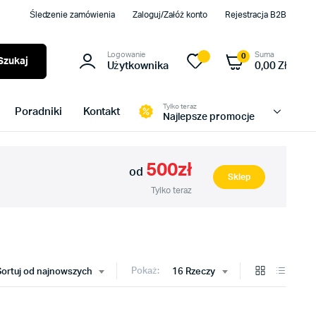
Śledzenie zamówienia
Zaloguj/Załóż konto
Rejestracja B2B
Logowanie
Suma
0
Szukaj
Użytkownika
0,00
Zł
Tylko teraz
Poradniki
Kontakt
Najlepsze promocje
500zł
od
Sklep
Tylko teraz
Pokaż:
Sortuj od najnowszych
16 Rzeczy