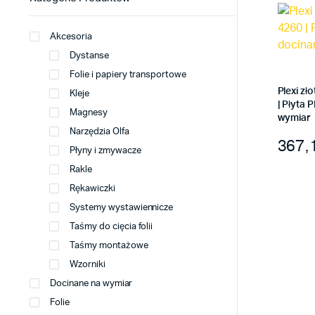
Akcesoria
Dystanse
Folie i papiery transportowe
Plexi zł
Kleje
| Płyta
Magnesy
wymiar
Narzędzia Olfa
367,
Płyny i zmywacze
Rakle
Rękawiczki
Systemy wystawiennicze
Taśmy do cięcia folii
Taśmy montażowe
Wzorniki
Docinane na wymiar
Folie