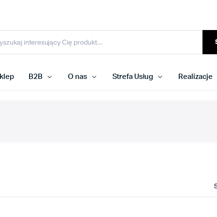
klep
B2B
O nas
Strefa Usług
Realizacje