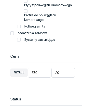
Płyty z poliwęglanu komorowego
Profile do poliwęglanu
komorowego
Poliwęglan lity
Zadaszenia Tarasów
Systemy zacieniające
Cena
FILTRUJ
Cena
Cena
min
max
Status