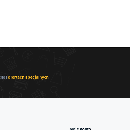
ie i
ofertach specjalnych
.
Moje konto