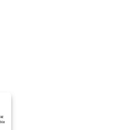
raz
kie