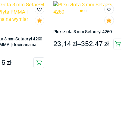
Plexi złota 3 mm Setacryl 4260
ota 3 mm Setacryl 4260
Zakres cen: od 23,14 zł do 
23,14
zł
–
352,47
zł
 PMMA | docinana na
Ten
produkt
16
zł
ma
wiele
wariantów.
Opcje
można
wybrać
na
stronie
produktu