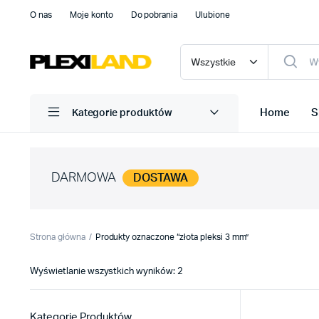
O nas
Moje konto
Do pobrania
Ulubione
Home
S
Kategorie produktów
DARMOWA
DOSTAWA
Strona główna
Produkty oznaczone “złota pleksi 3 mm”
Posortowane
Wyświetlanie wszystkich wyników: 2
według
najnowszych
Kategorie Produktów