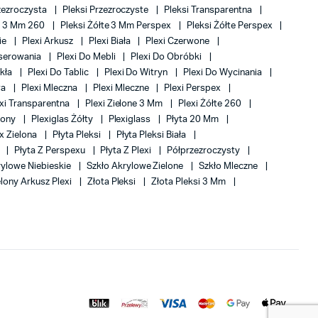
rzezroczysta
Pleksi Przezroczyste
Pleksi Transparentna
te 3 Mm 260
Pleksi Żółte 3 Mm Perspex
Pleksi Żółte Perspex
kie
Plexi Arkusz
Plexi Biała
Plexi Czerwone
aserowania
Plexi Do Mebli
Plexi Do Obróbki
zkła
Plexi Do Tablic
Plexi Do Witryn
Plexi Do Wycinania
wa
Plexi Mleczna
Plexi Mleczne
Plexi Perspex
exi Transparentna
Plexi Zielone 3 Mm
Plexi Żółte 260
elony
Plexiglas Żółty
Plexiglass
Płyta 20 Mm
x Zielona
Płyta Pleksi
Płyta Pleksi Biała
u
Płyta Z Perspexu
Płyta Z Plexi
Półprzezroczysty
rylowe Niebieskie
Szkło Akrylowe Zielone
Szkło Mleczne
elony Arkusz Plexi
Złota Pleksi
Złota Pleksi 3 Mm