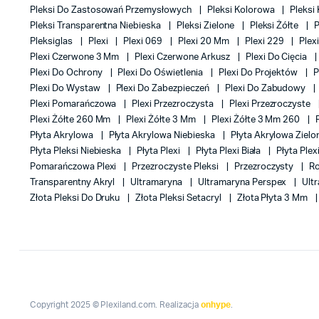
Pleksi Do Zastosowań Przemysłowych
Pleksi Kolorowa
Pleksi
Pleksi Transparentna Niebieska
Pleksi Zielone
Pleksi Żółte
P
Pleksiglas
Plexi
Plexi 069
Plexi 20 Mm
Plexi 229
Plex
Plexi Czerwone 3 Mm
Plexi Czerwone Arkusz
Plexi Do Cięcia
Plexi Do Ochrony
Plexi Do Oświetlenia
Plexi Do Projektów
P
Plexi Do Wystaw
Plexi Do Zabezpieczeń
Plexi Do Zabudowy
Plexi Pomarańczowa
Plexi Przezroczysta
Plexi Przezroczyste
Plexi Żółte 260 Mm
Plexi Żółte 3 Mm
Plexi Żółte 3 Mm 260
Płyta Akrylowa
Płyta Akrylowa Niebieska
Płyta Akrylowa Ziel
Płyta Pleksi Niebieska
Płyta Plexi
Płyta Plexi Biała
Płyta Plex
Pomarańczowa Plexi
Przezroczyste Pleksi
Przezroczysty
Ro
Transparentny Akryl
Ultramaryna
Ultramaryna Perspex
Ult
Złota Pleksi Do Druku
Złota Pleksi Setacryl
Złota Płyta 3 Mm
Copyright 2025 © Plexiland.com. Realizacja
onhype
.