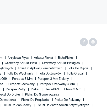
Mm
Akrylowa Płyta
Arkusz Pleksi
Biała Pleksi
x
Czerwony Arkusz Plexi
Czerwony Arkusz Plexiglas
wnętrznych
Folia Do Aplikacji Zewnętrznych
Folia Do Cięcia
my
Folia Do Wycinania
Folia Do Znaków
Folia Oracal
x 069
Perspex 3 Mm
Perspex 3 Mm Zielony
usz
Perspex Czerwony
Perspex Czerwony 3 Mm
y
Perspex Żółty
Pleksi
Pleksi 069
Pleksi 3 Mm
leksi Do Druku
Pleksi Do Grawerowania
 Oświetlenia
Pleksi Do Projektów
Pleksi Do Reklamy
Pleksi Do Zabudowy
Pleksi Do Zastosowań Artystycznych