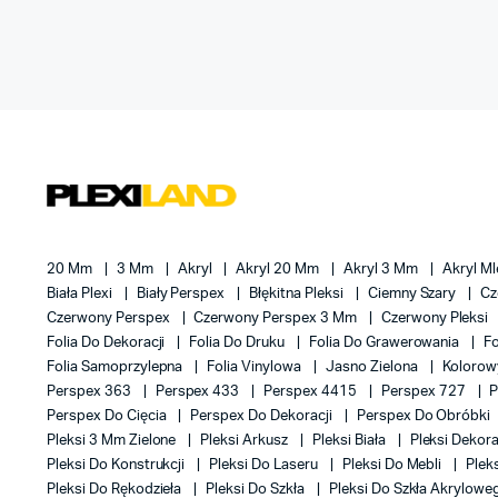
20 Mm
3 Mm
Akryl
Akryl 20 Mm
Akryl 3 Mm
Akryl M
Biała Plexi
Biały Perspex
Błękitna Pleksi
Ciemny Szary
Cz
Czerwony Perspex
Czerwony Perspex 3 Mm
Czerwony Pleksi
Folia Do Dekoracji
Folia Do Druku
Folia Do Grawerowania
F
Folia Samoprzylepna
Folia Vinylowa
Jasno Zielona
Kolorow
Perspex 363
Perspex 433
Perspex 4415
Perspex 727
P
Perspex Do Cięcia
Perspex Do Dekoracji
Perspex Do Obróbki
Pleksi 3 Mm Zielone
Pleksi Arkusz
Pleksi Biała
Pleksi Dekor
Pleksi Do Konstrukcji
Pleksi Do Laseru
Pleksi Do Mebli
Plek
Pleksi Do Rękodzieła
Pleksi Do Szkła
Pleksi Do Szkła Akrylow