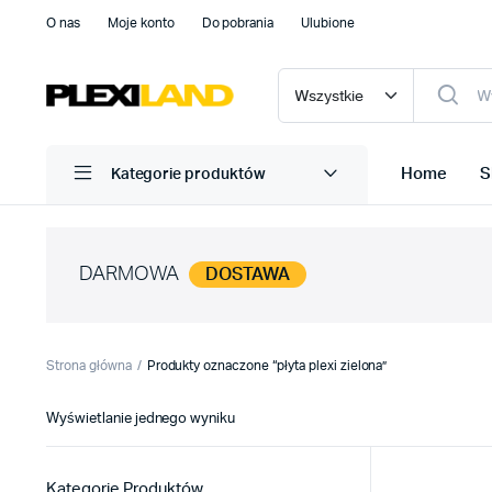
O nas
Moje konto
Do pobrania
Ulubione
Home
S
Kategorie produktów
DARMOWA
DOSTAWA
Strona główna
Produkty oznaczone “płyta plexi zielona”
Wyświetlanie jednego wyniku
Kategorie Produktów