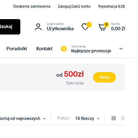
Śledzenie zamówienia
Zaloguj/Załóż konto
Rejestracja B2B
Logowanie
Suma
0
Szukaj
Użytkownika
0,00
Zł
Tylko teraz
Poradniki
Kontakt
Najlepsze promocje
500zł
od
Sklep
Tylko teraz
Pokaż:
Sortuj od najnowszych
16 Rzeczy