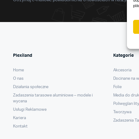
Otrzymuj e-mailowe powiadomienia o nowościach w naszym sklep
dop
pli
Plexiland
Kategorie
Home
Akcesoria
O nas
Docinane na 
Działania społeczne
Folie
Zadaszenia tarasowe aluminiowe – modele i
Media do dru
wycena
Poliwęglan lit
Usługi Reklamowe
Tworzywa
Kariera
Zadaszenia T
Kontakt