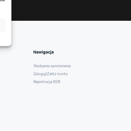
kie
Nawigacja
Śledzenie zamówienia
Zaloguj/Załóż konto
Rejestracja B2B