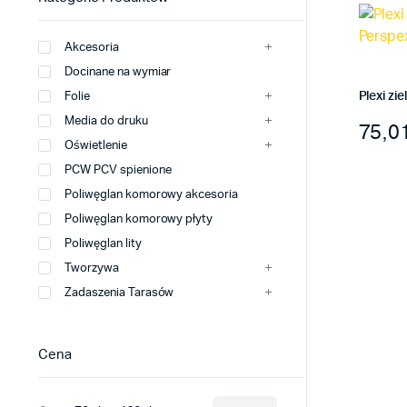
Akcesoria
Docinane na wymiar
Plexi zi
Folie
Media do druku
Zakre
75,0
Ten
Oświetlenie
produk
PCW PCV spienione
ma
Poliwęglan komorowy akcesoria
wiele
Poliwęglan komorowy płyty
warian
Poliwęglan lity
Opcje
Tworzywa
można
Zadaszenia Tarasów
wybrać
na
stronie
Cena
produk