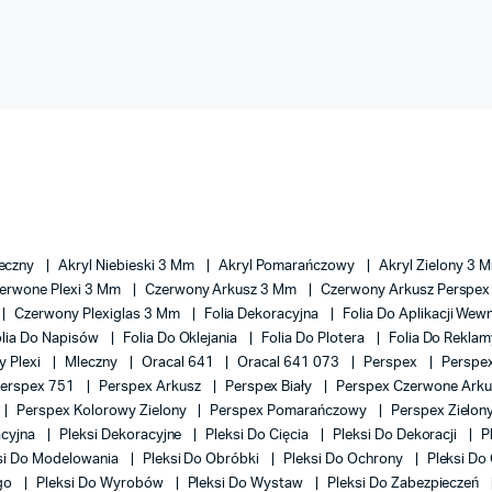
leczny
Akryl Niebieski 3 Mm
Akryl Pomarańczowy
Akryl Zielony 3 
erwone Plexi 3 Mm
Czerwony Arkusz 3 Mm
Czerwony Arkusz Perspe
Czerwony Plexiglas 3 Mm
Folia Dekoracyjna
Folia Do Aplikacji We
olia Do Napisów
Folia Do Oklejania
Folia Do Plotera
Folia Do Rekla
y Plexi
Mleczny
Oracal 641
Oracal 641 073
Perspex
Perspe
erspex 751
Perspex Arkusz
Perspex Biały
Perspex Czerwone Ark
Perspex Kolorowy Zielony
Perspex Pomarańczowy
Perspex Zielon
acyjna
Pleksi Dekoracyjne
Pleksi Do Cięcia
Pleksi Do Dekoracji
P
si Do Modelowania
Pleksi Do Obróbki
Pleksi Do Ochrony
Pleksi Do
ego
Pleksi Do Wyrobów
Pleksi Do Wystaw
Pleksi Do Zabezpieczeń