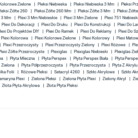
 Kolorowe Zielone
Pleksi Niebieska
Pleksi Niebieska 3 Mm
Pleksi P
leksi Żółte 260
Pleksi Żółte 260 Mm
Pleksi Żółte 3 Mm
Pleksi Żół
i 3 Mm
Plexi 3 Mm Niebieskie
Plexi 3 Mm Zielone
Plexi 751 Niebies
Plexi Do Dekoracji
Plexi Do Druku
Plexi Do Konstrukcji
Plexi Do L
lexi Do Projektów DIY
Plexi Do Ramek
Plexi Do Reklamy
Plexi Do S
Plexi Kolorowa
Plexi Kolorowe Zielone
Plexi Kolorowy
Plexi Mato
Plexi Przezroczysty
Plexi Przezroczysty Zielony
Plexi Różowe
Pl
Plexi Żółte Przezroczyste
Plexiglas
Plexiglas Niebieski
Plexiglas Zi
ona
Płyta Mleczna
Płyta Perspex
Płyta Perspex Biała
Płyta Perspe
i Zielona
Płyta Półprzezroczysta
Płyta Przezroczysta
Płyta Z Akryl
lka Folii
Różowe Pleksi
Setacryl 4260
Szkło Akrylowe
Szkło Ak
ramaryna Plexi
Zielona Pleksi
Zielona Płyta Plexi
Zielony Akryl
Zi
Złota Płyta Akrylowa
Złota Płyta Pleksi