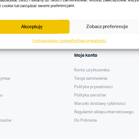
ie i
ofertach specjalnych
.
asowywać treści i reklamy do Twoich zainteresowań. Możesz zaakceptować wszyst
ki cookie lub zarządzać swoimi preferencjami.
Akceptuję
Zobacz preferencje
Polityka plików cookies
Polityka prywatności
Moje konto
Konto użytkownika
wymiar
Twoje zamówienia
Polityka prywatności
ku
Polityka zwrotów
y
Warunki dostawy i płatności
Regulamin sklepu internetowego
arasów
Do Pobrania