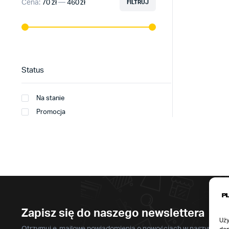
Cena:
70 zł
—
460 zł
FILTRUJ
Cena
Cena
min
max
Status
Na stanie
Promocja
Zapisz się do naszego newslettera
Uży