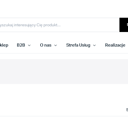
klep
B2B
O nas
Strefa Usług
Realizacje