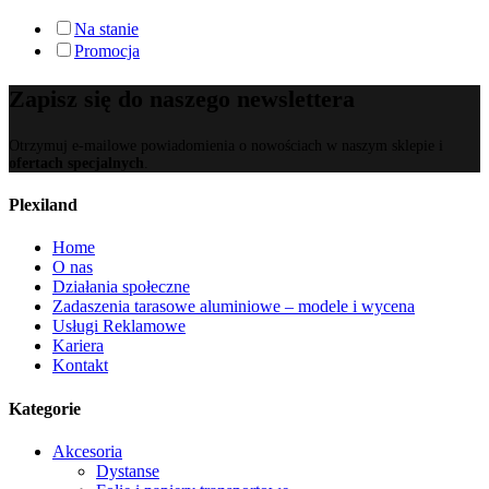
Na stanie
Promocja
Zapisz się do naszego newslettera
Otrzymuj e-mailowe powiadomienia o nowościach w naszym sklepie i
ofertach specjalnych
.
Plexiland
Home
O nas
Działania społeczne
Zadaszenia tarasowe aluminiowe – modele i wycena
Usługi Reklamowe
Kariera
Kontakt
Kategorie
Akcesoria
Dystanse