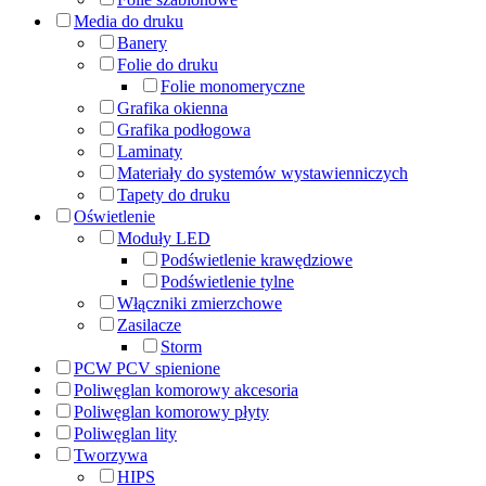
Media do druku
Banery
Folie do druku
Folie monomeryczne
Grafika okienna
Grafika podłogowa
Laminaty
Materiały do systemów wystawienniczych
Tapety do druku
Oświetlenie
Moduły LED
Podświetlenie krawędziowe
Podświetlenie tylne
Włączniki zmierzchowe
Zasilacze
Storm
PCW PCV spienione
Poliwęglan komorowy akcesoria
Poliwęglan komorowy płyty
Poliwęglan lity
Tworzywa
HIPS