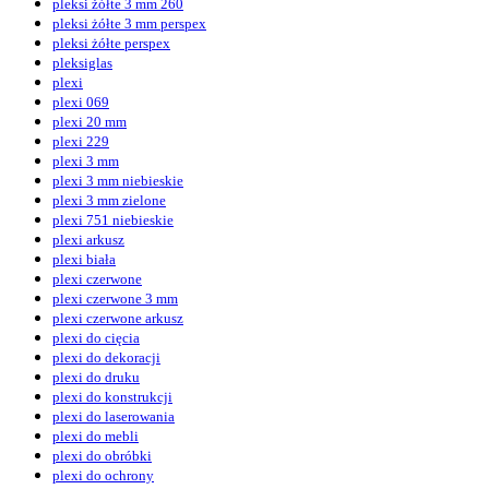
pleksi żółte 3 mm 260
pleksi żółte 3 mm perspex
pleksi żółte perspex
pleksiglas
plexi
plexi 069
plexi 20 mm
plexi 229
plexi 3 mm
plexi 3 mm niebieskie
plexi 3 mm zielone
plexi 751 niebieskie
plexi arkusz
plexi biała
plexi czerwone
plexi czerwone 3 mm
plexi czerwone arkusz
plexi do cięcia
plexi do dekoracji
plexi do druku
plexi do konstrukcji
plexi do laserowania
plexi do mebli
plexi do obróbki
plexi do ochrony