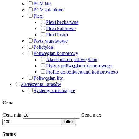
PCV lite
PCV spienione
Plexi
Plexi bezbarwne
Plexi kolorowe
Plexi lustro
Płyty warstwowe
Polietylen
Poliwęglan komorowy
Akcesoria do poliwęglanu
Płyty z poliwęglanu komorowego
Profile do poliwęglanu komorowego
Poliwęglan lity
Zadaszenia Tarasów
Systemy zacieniające
Cena
Cena min
Cena max
Filtruj
Status