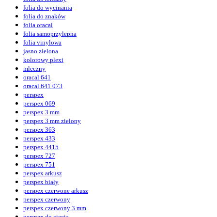
folia do wycinania
folia do znaków
folia oracal
folia samoprzylepna
folia vinylowa
jasno zielona
kolorowy plexi
mleczny
oracal 641
oracal 641 073
perspex
perspex 069
perspex 3 mm
perspex 3 mm zielony
perspex 363
perspex 433
perspex 4415
perspex 727
perspex 751
perspex arkusz
perspex biały
perspex czerwone arkusz
perspex czerwony
perspex czerwony 3 mm
perspex do cięcia