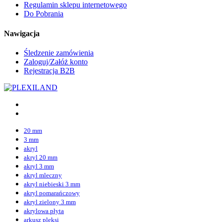
Regulamin sklepu internetowego
Do Pobrania
Nawigacja
Śledzenie zamówienia
Zaloguj/Załóż konto
Rejestracja B2B
20 mm
3 mm
akryl
akryl 20 mm
akryl 3 mm
akryl mleczny
akryl niebieski 3 mm
akryl pomarańczowy
akryl zielony 3 mm
akrylowa płyta
arkusz pleksi