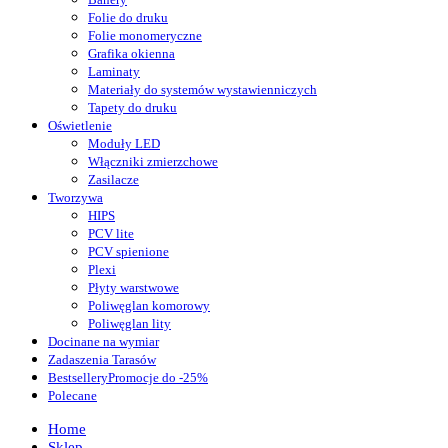
Folie do druku
Folie monomeryczne
Grafika okienna
Laminaty
Materiały do systemów wystawienniczych
Tapety do druku
Oświetlenie
Moduły LED
Włączniki zmierzchowe
Zasilacze
Tworzywa
HIPS
PCV lite
PCV spienione
Plexi
Płyty warstwowe
Poliwęglan komorowy
Poliwęglan lity
Docinane na wymiar
Zadaszenia Tarasów
Bestsellery
Promocje do -25%
Polecane
Home
Sklep