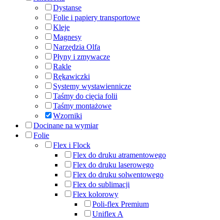
Dystanse
Folie i papiery transportowe
Kleje
Magnesy
Narzędzia Olfa
Płyny i zmywacze
Rakle
Rękawiczki
Systemy wystawiennicze
Taśmy do cięcia folii
Taśmy montażowe
Wzorniki
Docinane na wymiar
Folie
Flex i Flock
Flex do druku atramentowego
Flex do druku laserowego
Flex do druku solwentowego
Flex do sublimacji
Flex kolorowy
Poli-flex Premium
Uniflex A