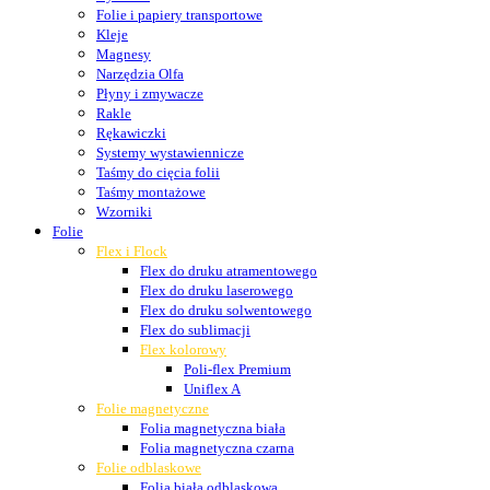
Folie i papiery transportowe
Kleje
Magnesy
Narzędzia Olfa
Płyny i zmywacze
Rakle
Rękawiczki
Systemy wystawiennicze
Taśmy do cięcia folii
Taśmy montażowe
Wzorniki
Folie
Flex i Flock
Flex do druku atramentowego
Flex do druku laserowego
Flex do druku solwentowego
Flex do sublimacji
Flex kolorowy
Poli-flex Premium
Uniflex A
Folie magnetyczne
Folia magnetyczna biała
Folia magnetyczna czarna
Folie odblaskowe
Folia biała odblaskowa