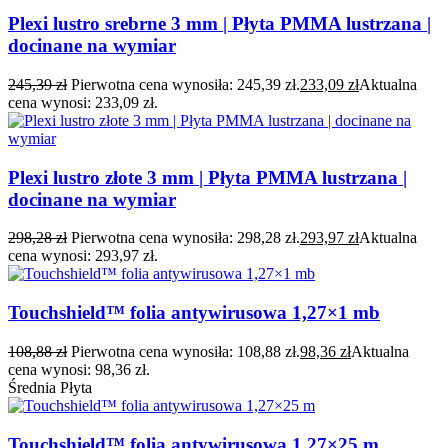
Plexi lustro srebrne 3 mm | Płyta PMMA lustrzana |
docinane na wymiar
245,39
zł
Pierwotna cena wynosiła: 245,39 zł.
233,09
zł
Aktualna
cena wynosi: 233,09 zł.
Plexi lustro złote 3 mm | Płyta PMMA lustrzana |
docinane na wymiar
298,28
zł
Pierwotna cena wynosiła: 298,28 zł.
293,97
zł
Aktualna
cena wynosi: 293,97 zł.
Touchshield™ folia antywirusowa 1,27×1 mb
108,88
zł
Pierwotna cena wynosiła: 108,88 zł.
98,36
zł
Aktualna
cena wynosi: 98,36 zł.
Średnia Płyta
Touchshield™ folia antywirusowa 1,27×25 m