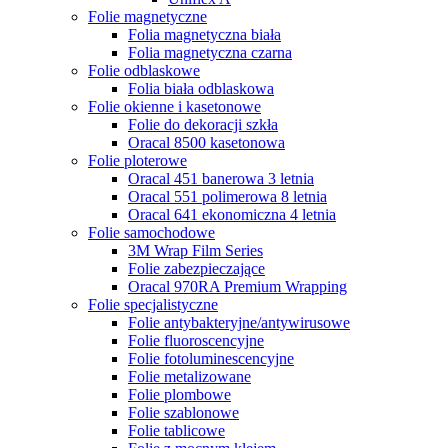
Folie magnetyczne
Folia magnetyczna biała
Folia magnetyczna czarna
Folie odblaskowe
Folia biała odblaskowa
Folie okienne i kasetonowe
Folie do dekoracji szkła
Oracal 8500 kasetonowa
Folie ploterowe
Oracal 451 banerowa 3 letnia
Oracal 551 polimerowa 8 letnia
Oracal 641 ekonomiczna 4 letnia
Folie samochodowe
3M Wrap Film Series
Folie zabezpieczające
Oracal 970RA Premium Wrapping
Folie specjalistyczne
Folie antybakteryjne/antywirusowe
Folie fluoroscencyjne
Folie fotoluminescencyjne
Folie metalizowane
Folie plombowe
Folie szablonowe
Folie tablicowe