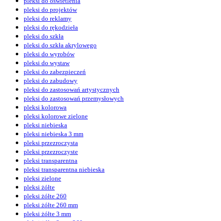
pleksi do oświetlenia
pleksi do projektów
pleksi do reklamy
pleksi do rękodzieła
pleksi do szkła
pleksi do szkła akrylowego
pleksi do wyrobów
pleksi do wystaw
pleksi do zabezpieczeń
pleksi do zabudowy
pleksi do zastosowań artystycznych
pleksi do zastosowań przemysłowych
pleksi kolorowa
pleksi kolorowe zielone
pleksi niebieska
pleksi niebieska 3 mm
pleksi przezroczysta
pleksi przezroczyste
pleksi transparentna
pleksi transparentna niebieska
pleksi zielone
pleksi żółte
pleksi żółte 260
pleksi żółte 260 mm
pleksi żółte 3 mm