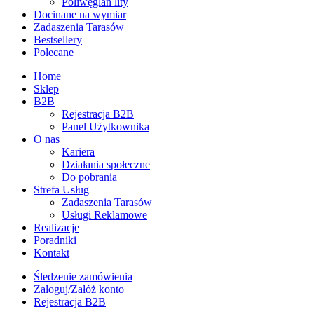
Poliwęglan lity
Docinane na wymiar
Zadaszenia Tarasów
Bestsellery
Polecane
Home
Sklep
B2B
Rejestracja B2B
Panel Użytkownika
O nas
Kariera
Działania społeczne
Do pobrania
Strefa Usług
Zadaszenia Tarasów
Usługi Reklamowe
Realizacje
Poradniki
Kontakt
Śledzenie zamówienia
Zaloguj/Załóż konto
Rejestracja B2B