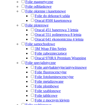
Folie magnetyczne
Folie odblaskowe
Folie okienne i kasetonowe
Folie do dekoracji szkła
Oracal 8500 kasetonowa
Folie ploterowe
Oracal 451 banerowa 3 letnia
Oracal 551 polimerowa 8 letnia
Oracal 641 ekonomiczna 4 letnia
Folie samochodowe
3M Wrap Film Series
Folie zabezpieczające
Oracal 970RA Premium Wrapping
Folie specjalistyczne
Folie antybakteryjne/antywirusowe
Folie fluoroscencyjne
Folie fotoluminescencyjne
Folie metalizowane
Folie plombowe
Folie szablonowe
Folie tablicowe
Folie z mocnym klejem
Folie szablonowe