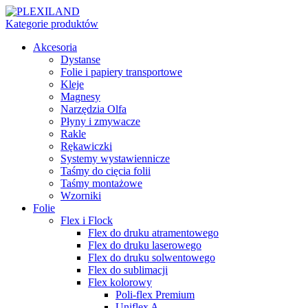
Kategorie produktów
Akcesoria
Dystanse
Folie i papiery transportowe
Kleje
Magnesy
Narzędzia Olfa
Płyny i zmywacze
Rakle
Rękawiczki
Systemy wystawiennicze
Taśmy do cięcia folii
Taśmy montażowe
Wzorniki
Folie
Flex i Flock
Flex do druku atramentowego
Flex do druku laserowego
Flex do druku solwentowego
Flex do sublimacji
Flex kolorowy
Poli-flex Premium
Uniflex A