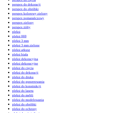
perspex do dekoracji
perspex do obróbki
perspex kolorowy zielony
perspex pomarańczowy
perspex zielony
perspex żółty
pleksi
pleksi 069
pleksi 3 mm
pleksi 3 mm zielone
pleksi arkusz
pleksi biała
pleksi dekoracyjna
pleksi dekoracyjne
pleksi do cięcia
pleksi do dekoracji
pleksi do druku
pleksi do grawerowania
pleksi do konstrukcji
pleksi do laseru
pleksi do mebli
pleksi do modelowania
pleksi do obróbki
pleksi do ochrony