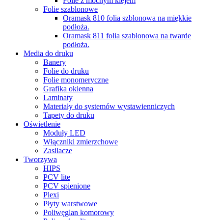
Folie z mocnym klejem
Folie szablonowe
Oramask 810 folia szblonowa na miękkie
podłoża.
Oramask 811 folia szablonowa na twarde
podłoża.
Media do druku
Banery
Folie do druku
Folie monomeryczne
Grafika okienna
Laminaty
Materiały do systemów wystawienniczych
Tapety do druku
Oświetlenie
Moduły LED
Włączniki zmierzchowe
Zasilacze
Tworzywa
HIPS
PCV lite
PCV spienione
Plexi
Płyty warstwowe
Poliwęglan komorowy