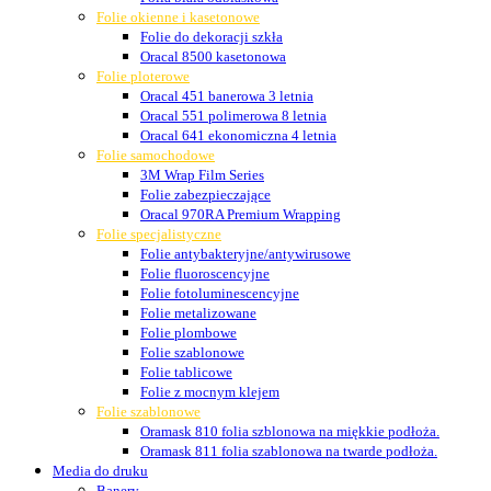
Folie okienne i kasetonowe
Folie do dekoracji szkła
Oracal 8500 kasetonowa
Folie ploterowe
Oracal 451 banerowa 3 letnia
Oracal 551 polimerowa 8 letnia
Oracal 641 ekonomiczna 4 letnia
Folie samochodowe
3M Wrap Film Series
Folie zabezpieczające
Oracal 970RA Premium Wrapping
Folie specjalistyczne
Folie antybakteryjne/antywirusowe
Folie fluoroscencyjne
Folie fotoluminescencyjne
Folie metalizowane
Folie plombowe
Folie szablonowe
Folie tablicowe
Folie z mocnym klejem
Folie szablonowe
Oramask 810 folia szblonowa na miękkie podłoża.
Oramask 811 folia szablonowa na twarde podłoża.
Media do druku
Banery