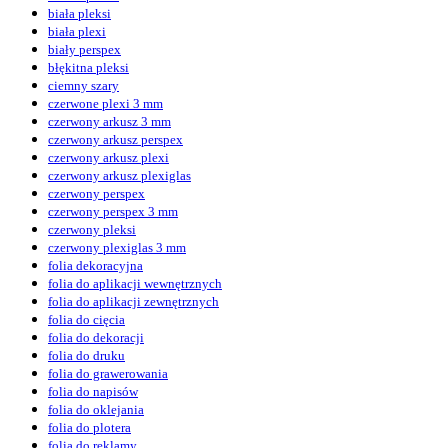
biała pleksi
biała plexi
biały perspex
błękitna pleksi
ciemny szary
czerwone plexi 3 mm
czerwony arkusz 3 mm
czerwony arkusz perspex
czerwony arkusz plexi
czerwony arkusz plexiglas
czerwony perspex
czerwony perspex 3 mm
czerwony pleksi
czerwony plexiglas 3 mm
folia dekoracyjna
folia do aplikacji wewnętrznych
folia do aplikacji zewnętrznych
folia do cięcia
folia do dekoracji
folia do druku
folia do grawerowania
folia do napisów
folia do oklejania
folia do plotera
folia do reklamy