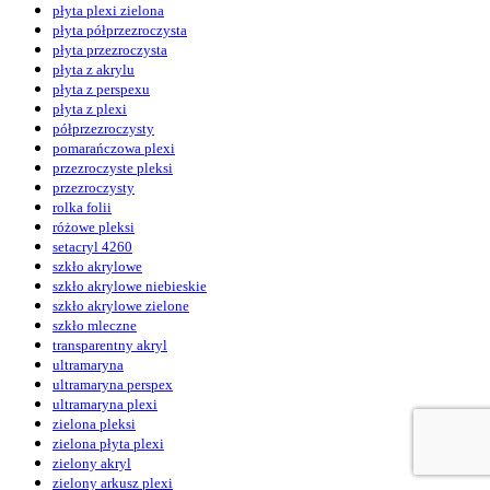
płyta plexi zielona
płyta półprzezroczysta
płyta przezroczysta
płyta z akrylu
płyta z perspexu
płyta z plexi
półprzezroczysty
pomarańczowa plexi
przezroczyste pleksi
przezroczysty
rolka folii
różowe pleksi
setacryl 4260
szkło akrylowe
szkło akrylowe niebieskie
szkło akrylowe zielone
szkło mleczne
transparentny akryl
ultramaryna
ultramaryna perspex
ultramaryna plexi
zielona pleksi
zielona płyta plexi
zielony akryl
zielony arkusz plexi