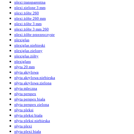
plexi transparentna
plexi zielone 3 mm
plexi żółte 260
plexi żółte 260 mm
plexi żółte 3 mm
plexi żółte 3 mm 260
plexi żółte przezroczyste
plexiglas
plexiglas niebieski
plexiglas zielony
plexiglas żółty
plexiglass
płyta 20 mm
płyta akrylowa
płyta akrylowa niebieska
płyta akrylowa zielona
płyta mleczna
płyta perspex
płyta perspex biała
płyta perspex zielona
płyta pleksi
płyta pleksi biała
płyta pleksi niebieska
płyta plexi
płyta plexi biała