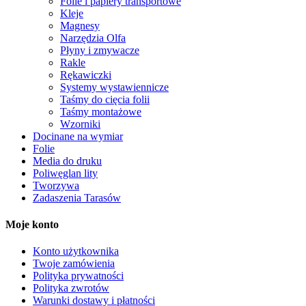
Folie i papiery transportowe
Kleje
Magnesy
Narzędzia Olfa
Płyny i zmywacze
Rakle
Rękawiczki
Systemy wystawiennicze
Taśmy do cięcia folii
Taśmy montażowe
Wzorniki
Docinane na wymiar
Folie
Media do druku
Poliwęglan lity
Tworzywa
Zadaszenia Tarasów
Moje konto
Konto użytkownika
Twoje zamówienia
Polityka prywatności
Polityka zwrotów
Warunki dostawy i płatności