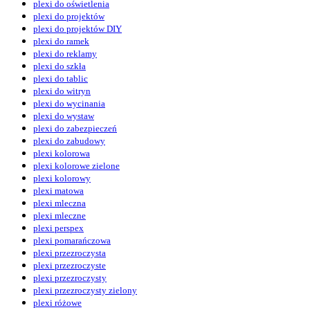
plexi do oświetlenia
plexi do projektów
plexi do projektów DIY
plexi do ramek
plexi do reklamy
plexi do szkła
plexi do tablic
plexi do witryn
plexi do wycinania
plexi do wystaw
plexi do zabezpieczeń
plexi do zabudowy
plexi kolorowa
plexi kolorowe zielone
plexi kolorowy
plexi matowa
plexi mleczna
plexi mleczne
plexi perspex
plexi pomarańczowa
plexi przezroczysta
plexi przezroczyste
plexi przezroczysty
plexi przezroczysty zielony
plexi różowe