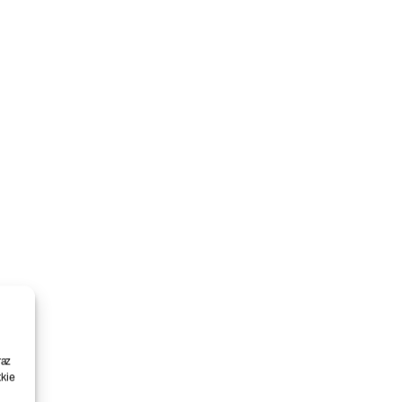
raz
kie