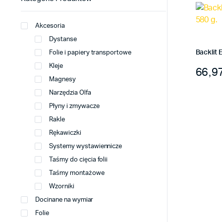
Akcesoria
Dystanse
Backlit 
Folie i papiery transportowe
Kleje
Zakre
66,9
Ten
Magnesy
produk
Narzędzia Olfa
ma
Płyny i zmywacze
wiele
Rakle
warian
Rękawiczki
Opcje
Systemy wystawiennicze
można
Taśmy do cięcia folii
wybrać
na
Taśmy montażowe
stronie
Wzorniki
produk
Docinane na wymiar
Folie