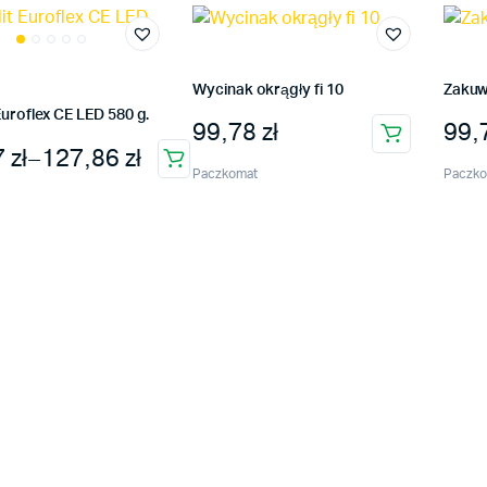
Wycinak okrągły fi 10
Zakuw
Euroflex CE LED 580 g.
99,78
zł
99,
s cen: od 66,97 zł do 127,86 zł
7
zł
–
127,86
zł
Paczkomat
Paczko
t
tów.
tu