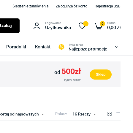
Śledzenie zamówienia
Zaloguj/Załóż konto
Rejestracja B2B
Logowanie
Suma
0
Szukaj
Użytkownika
0,00
Zł
Tylko teraz
Poradniki
Kontakt
Najlepsze promocje
500zł
od
Sklep
Tylko teraz
Pokaż:
Sortuj od najnowszych
16 Rzeczy