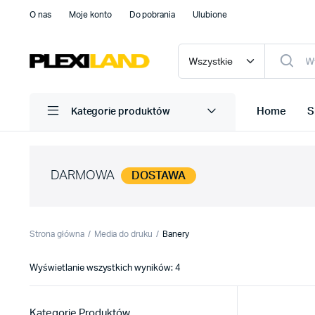
O nas
Moje konto
Do pobrania
Ulubione
Home
S
Kategorie produktów
DARMOWA
DOSTAWA
Strona główna
Media do druku
Banery
Posortowane
Wyświetlanie wszystkich wyników: 4
według
najnowszych
Kategorie Produktów