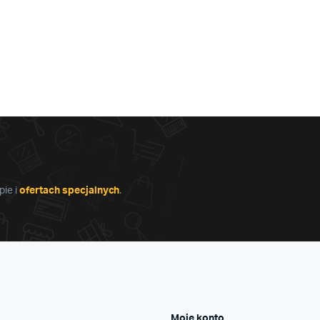
ie i
ofertach specjalnych
.
Moje konto