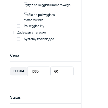
Płyty z poliwęglanu komorowego
Profile do poliwęglanu
komorowego
Poliwęglan lity
Zadaszenia Tarasów
Systemy zacieniające
Cena
FILTRUJ
Cena
Cena
min
max
Status