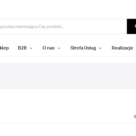
klep
B2B
O nas
Strefa Usług
Realizacje