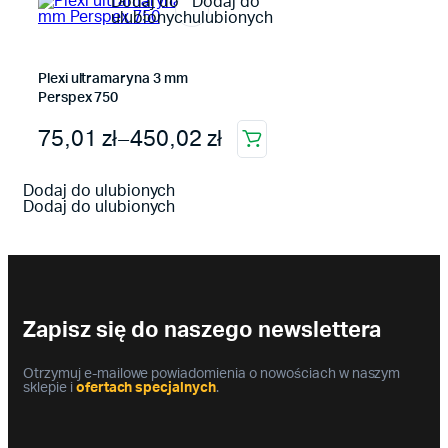
Dodaj do
Dodaj do
ulubionych
ulubionych
Plexi ultramaryna 3 mm
Perspex 750
Zakres cen: od 75,01 zł do 450,02 zł
75,01
zł
–
450,02
zł
Ten
produkt
ma
Dodaj do ulubionych
wiele
Dodaj do ulubionych
wariantów.
Opcje
można
wybrać
na
stronie
produktu
Zapisz się do naszego newslettera
Otrzymuj e-mailowe powiadomienia o nowościach w naszym
sklepie i
ofertach specjalnych
.