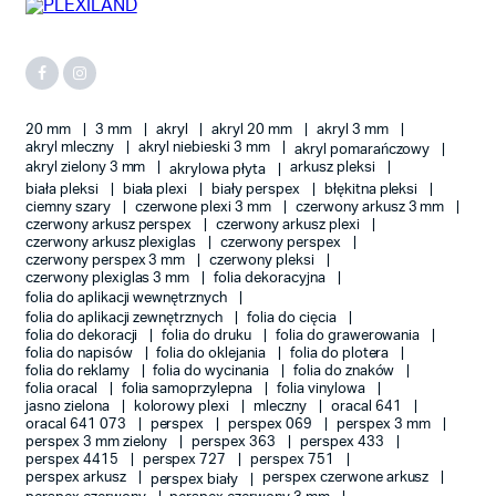
20 mm
3 mm
akryl
akryl 20 mm
akryl 3 mm
akryl mleczny
akryl niebieski 3 mm
akryl pomarańczowy
akryl zielony 3 mm
arkusz pleksi
akrylowa płyta
biała pleksi
biała plexi
biały perspex
błękitna pleksi
ciemny szary
czerwone plexi 3 mm
czerwony arkusz 3 mm
czerwony arkusz perspex
czerwony arkusz plexi
czerwony arkusz plexiglas
czerwony perspex
czerwony perspex 3 mm
czerwony pleksi
czerwony plexiglas 3 mm
folia dekoracyjna
na
na
folia do aplikacji wewnętrznych
n
x
folia do aplikacji zewnętrznych
folia do cięcia
folia do dekoracji
folia do druku
folia do grawerowania
folia do napisów
folia do oklejania
folia do plotera
folia do reklamy
folia do wycinania
folia do znaków
folia oracal
folia samoprzylepna
folia vinylowa
jasno zielona
kolorowy plexi
mleczny
oracal 641
oracal 641 073
perspex
perspex 069
perspex 3 mm
perspex 3 mm zielony
perspex 363
perspex 433
perspex 4415
perspex 727
perspex 751
perspex arkusz
perspex czerwone arkusz
perspex biały