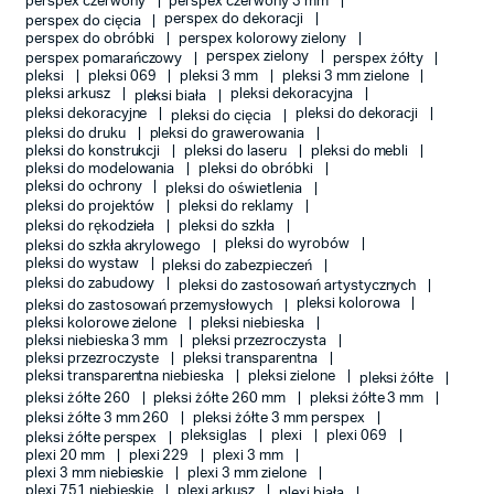
perspex czerwony
perspex czerwony 3 mm
perspex do dekoracji
perspex do cięcia
perspex do obróbki
perspex kolorowy zielony
perspex zielony
perspex pomarańczowy
perspex żółty
pleksi
pleksi 069
pleksi 3 mm
pleksi 3 mm zielone
pleksi arkusz
pleksi dekoracyjna
pleksi biała
pleksi dekoracyjne
pleksi do dekoracji
pleksi do cięcia
pleksi do druku
pleksi do grawerowania
pleksi do konstrukcji
pleksi do laseru
pleksi do mebli
pleksi do modelowania
pleksi do obróbki
pleksi do ochrony
pleksi do oświetlenia
pleksi do projektów
pleksi do reklamy
pleksi do rękodzieła
pleksi do szkła
pleksi do wyrobów
pleksi do szkła akrylowego
pleksi do wystaw
pleksi do zabezpieczeń
pleksi do zabudowy
pleksi do zastosowań artystycznych
pleksi kolorowa
pleksi do zastosowań przemysłowych
pleksi kolorowe zielone
pleksi niebieska
pleksi niebieska 3 mm
pleksi przezroczysta
pleksi przezroczyste
pleksi transparentna
pleksi transparentna niebieska
pleksi zielone
pleksi żółte
pleksi żółte 260
pleksi żółte 260 mm
pleksi żółte 3 mm
pleksi żółte 3 mm 260
pleksi żółte 3 mm perspex
pleksiglas
plexi
plexi 069
pleksi żółte perspex
plexi 20 mm
plexi 229
plexi 3 mm
plexi 3 mm niebieskie
plexi 3 mm zielone
plexi 751 niebieskie
plexi arkusz
plexi biała