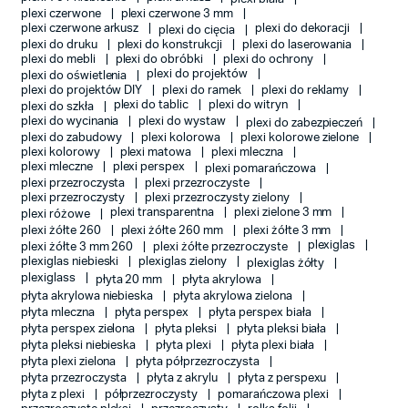
plexi czerwone
plexi czerwone 3 mm
plexi czerwone arkusz
plexi do dekoracji
plexi do cięcia
plexi do druku
plexi do konstrukcji
plexi do laserowania
plexi do mebli
plexi do obróbki
plexi do ochrony
plexi do projektów
plexi do oświetlenia
plexi do projektów DIY
plexi do ramek
plexi do reklamy
plexi do tablic
plexi do witryn
plexi do szkła
plexi do wycinania
plexi do wystaw
plexi do zabezpieczeń
plexi do zabudowy
plexi kolorowa
plexi kolorowe zielone
plexi kolorowy
plexi matowa
plexi mleczna
plexi mleczne
plexi perspex
plexi pomarańczowa
plexi przezroczysta
plexi przezroczyste
plexi przezroczysty
plexi przezroczysty zielony
plexi transparentna
plexi zielone 3 mm
plexi różowe
plexi żółte 260
plexi żółte 260 mm
plexi żółte 3 mm
plexiglas
plexi żółte 3 mm 260
plexi żółte przezroczyste
plexiglas niebieski
plexiglas zielony
plexiglas żółty
plexiglass
płyta 20 mm
płyta akrylowa
płyta akrylowa niebieska
płyta akrylowa zielona
płyta mleczna
płyta perspex
płyta perspex biała
płyta perspex zielona
płyta pleksi
płyta pleksi biała
płyta pleksi niebieska
płyta plexi
płyta plexi biała
płyta plexi zielona
płyta półprzezroczysta
płyta przezroczysta
płyta z akrylu
płyta z perspexu
płyta z plexi
półprzezroczysty
pomarańczowa plexi