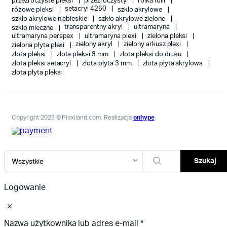
przezroczyste pleksi
przezroczysty
rolka folii
setacryl 4260
różowe pleksi
szkło akrylowe
szkło akrylowe niebieskie
szkło akrylowe zielone
transparentny akryl
ultramaryna
szkło mleczne
ultramaryna perspex
ultramaryna plexi
zielona pleksi
zielony akryl
zielony arkusz plexi
zielona płyta plexi
złota pleksi
złota pleksi 3 mm
złota pleksi do druku
złota pleksi setacryl
złota płyta 3 mm
złota płyta akrylowa
złota płyta pleksi
Copyright 2025 © Plexiland.com. Realizacja
onhype
.
Szukaj
Logowanie
Nazwa użytkownika lub adres e-mail
*