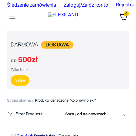
Rejestra
Śledzenie zamówienia
Zaloguj/Załóż konto
0
DARMOWA
DOSTAWA
500zł
od
Tylko teraz
Sklep
Strona główna
Produkty oznaczone “kolorowy plexi”
Filter Products