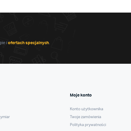
produktu
stronie
produktu
ie i
ofertach specjalnych
.
Moje konto
Konto użytkownika
wymiar
Twoje zamówienia
Polityka prywatności