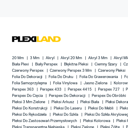
20 Mm
3 Mm
Akryl
Akryl 20 Mm
Akryl 3 Mm
Akryl M
Biała Plexi
Biały Perspex
Błękitna Pleksi
Ciemny Szary
Cz
Czerwony Perspex
Czerwony Perspex 3 Mm
Czerwony Pleksi
Folia Do Dekoracji
Folia Do Druku
Folia Do Grawerowania
F
Folia Samoprzylepna
Folia Vinylowa
Jasno Zielona
Kolorow
Perspex 363
Perspex 433
Perspex 4415
Perspex 727
P
Perspex Do Cięcia
Perspex Do Dekoracji
Perspex Do Obróbki
Pleksi 3 Mm Zielone
Pleksi Arkusz
Pleksi Biała
Pleksi Dekor
Pleksi Do Konstrukcji
Pleksi Do Laseru
Pleksi Do Mebli
Plek
Pleksi Do Rękodzieła
Pleksi Do Szkła
Pleksi Do Szkła Akrylow
Pleksi Do Zastosowań Przemysłowych
Pleksi Kolorowa
Pleksi
Pleksi Transparentna Niebieska
Pleksi Zielone
Pleksi Żółte
P