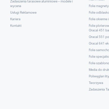
Zadaszenia tarasowe aluminiowe – modele i
wycena
Folie magnet
Usługi Reklamowe
Folie odblas
Kariera
Folie okienne
Kontakt
Folie plotero
Oracal 451 ba
Oracal 551 po
Oracal 641 ek
Folie samoc
Folie specjali
Folie szablon
Media do dru
Poliwęglan lit
Tworzywa
Zadaszenia T