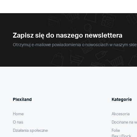
produktu
Opcje
można
wybrać
na
stronie
Zapisz się do naszego newslettera
produktu
Otrzymuj e-mailowe powiadomienia o nowościach w naszym sklep
Plexiland
Kategorie
Home
Akcesoria
O nas
Docinane na 
Działania społeczne
Folie
Flex i Flock