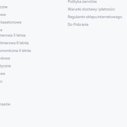
Polityka zwrotów
yczne
Warunki dostawy i płatności
kowe
Regulamin sklepu internetowego
 i kasetonowe
Do Pobrania
we
nerowa 3 letnia
limerowa 8 letnia
onomiczna 4 letnia
hodowe
styczne
owe
ku
y
arasów