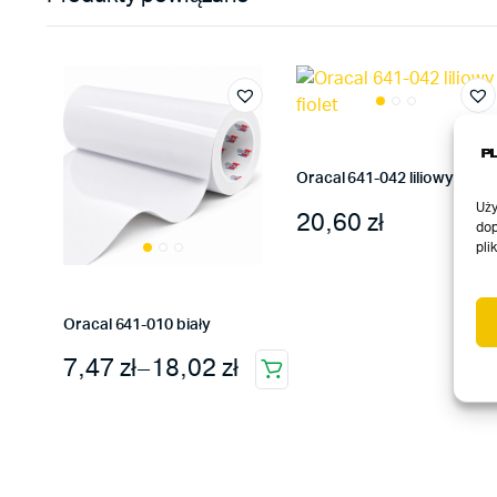
Oracal 641-042 liliowy fiolet
Uży
20,60
zł
dop
Ten
pli
produkt
ma
wiele
Oracal 641-010 biały
wariantów.
Zakres cen: od 7,47 zł do 18,02 zł
7,47
zł
–
18,02
zł
Opcje
Ten
można
produkt
wybrać
ma
na
wiele
stronie
wariantów.