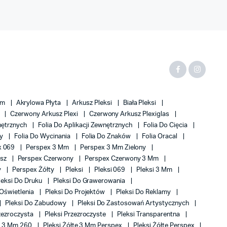
Mm
Akrylowa Płyta
Arkusz Pleksi
Biała Pleksi
x
Czerwony Arkusz Plexi
Czerwony Arkusz Plexiglas
wnętrznych
Folia Do Aplikacji Zewnętrznych
Folia Do Cięcia
my
Folia Do Wycinania
Folia Do Znaków
Folia Oracal
x 069
Perspex 3 Mm
Perspex 3 Mm Zielony
usz
Perspex Czerwony
Perspex Czerwony 3 Mm
y
Perspex Żółty
Pleksi
Pleksi 069
Pleksi 3 Mm
leksi Do Druku
Pleksi Do Grawerowania
 Oświetlenia
Pleksi Do Projektów
Pleksi Do Reklamy
Pleksi Do Zabudowy
Pleksi Do Zastosowań Artystycznych
rzezroczysta
Pleksi Przezroczyste
Pleksi Transparentna
te 3 Mm 260
Pleksi Żółte 3 Mm Perspex
Pleksi Żółte Perspex