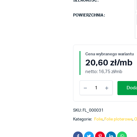
SZEROKOŚĆ
POWIERZCHNIA
20,60
zł
/mb
netto:
16,75
zł
/mb
Oracal
Doda
641-
023
kremowy
quantity
SKU:
FL_000031
Kategorie:
Folie
,
Folie ploterowe
,
O