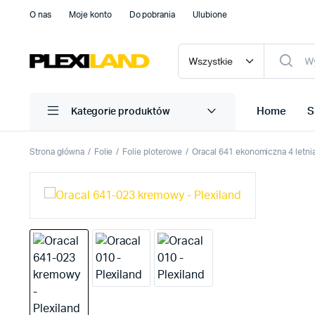
O nas
Moje konto
Do pobrania
Ulubione
Home
S
Kategorie produktów
Strona główna
Folie
Folie ploterowe
Oracal 641 ekonomiczna 4 letni