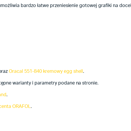
ożliwia bardzo łatwe przeniesienie gotowej grafiki na docelo
oraz
Oracal 551-840 kremowy egg shell
.
pne warianty i parametry podane na stronie.
and
.
ucenta ORAFOL
.