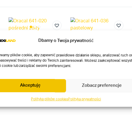
Dbamy o Twoja prywatność
Oracal 641-020 pośredni
żółty
Oracal 641-036 pastelowy
wamy plików cookie, aby zapewnić prawidłowe działanie sklepu, analizować ruch o
pomarańczowy
asowywać treści i reklamy do Twoich zainteresowań. Możesz zaakceptować wszyst
20,60
zł
ki cookie lub zarządzać swoimi preferencjami.
Ten
Zakres cen: od 10,63 
10,63
zł
–
20,60
zł
produkt
Ten
ma
produkt
Akceptuję
Zobacz preferencje
wiele
ma
wariantów.
wiele
Polityka plików cookies
Polityka prywatności
Opcje
wariantów.
można
Opcje
wybrać
można
na
wybrać
stronie
na