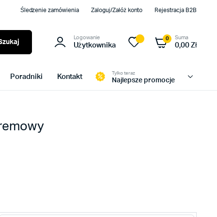
Śledzenie zamówienia
Zaloguj/Załóż konto
Rejestracja B2B
Logowanie
Suma
0
Szukaj
Użytkownika
0,00
Zł
Tylko teraz
Poradniki
Kontakt
Najlepsze promocje
kremowy