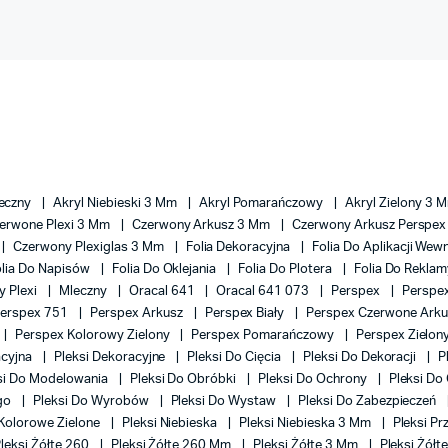
leczny
Akryl Niebieski 3 Mm
Akryl Pomarańczowy
Akryl Zielony 3 
erwone Plexi 3 Mm
Czerwony Arkusz 3 Mm
Czerwony Arkusz Perspe
Czerwony Plexiglas 3 Mm
Folia Dekoracyjna
Folia Do Aplikacji We
olia Do Napisów
Folia Do Oklejania
Folia Do Plotera
Folia Do Rekla
y Plexi
Mleczny
Oracal 641
Oracal 641 073
Perspex
Perspe
erspex 751
Perspex Arkusz
Perspex Biały
Perspex Czerwone Ark
Perspex Kolorowy Zielony
Perspex Pomarańczowy
Perspex Zielon
acyjna
Pleksi Dekoracyjne
Pleksi Do Cięcia
Pleksi Do Dekoracji
P
si Do Modelowania
Pleksi Do Obróbki
Pleksi Do Ochrony
Pleksi Do
ego
Pleksi Do Wyrobów
Pleksi Do Wystaw
Pleksi Do Zabezpieczeń
 Kolorowe Zielone
Pleksi Niebieska
Pleksi Niebieska 3 Mm
Pleksi P
leksi Żółte 260
Pleksi Żółte 260 Mm
Pleksi Żółte 3 Mm
Pleksi Żół