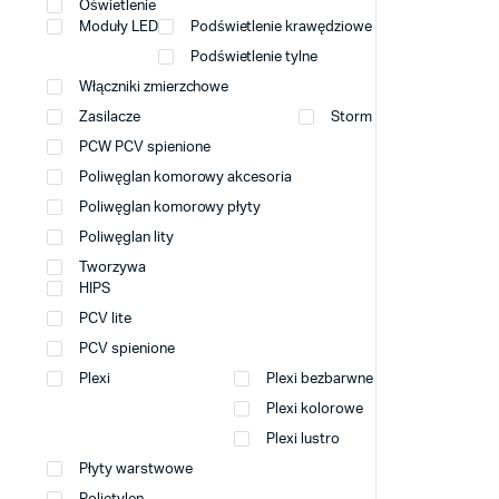
Oświetlenie
Moduły LED
Podświetlenie krawędziowe
Podświetlenie tylne
Włączniki zmierzchowe
Zasilacze
Storm
PCW PCV spienione
Poliwęglan komorowy akcesoria
Poliwęglan komorowy płyty
Poliwęglan lity
Tworzywa
HIPS
PCV lite
PCV spienione
Plexi
Plexi bezbarwne
Plexi kolorowe
Plexi lustro
Płyty warstwowe