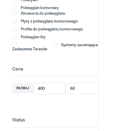
Polietylen
Poliwęglan komorowy
Akcesoria do poliwęglanu
Płyty z poliwęglanu komorowego
Profile do poliwęglanu komorowego
Poliwęglan lity
Systemy zacieniające
Zadaszenia Tarasów
Cena
FILTRUJ
Cena
Cena
min
max
Status