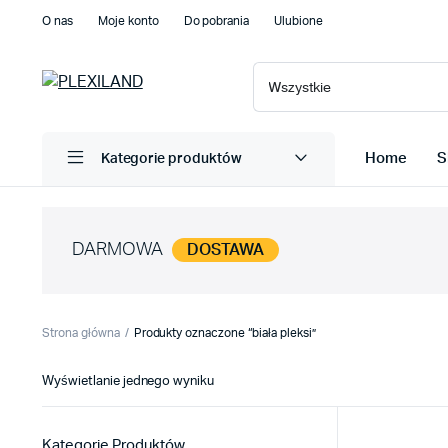
O nas
Moje konto
Do pobrania
Ulubione
Home
S
Kategorie produktów
DARMOWA
DOSTAWA
Strona główna
Produkty oznaczone “biała pleksi”
Wyświetlanie jednego wyniku
Kategorie Produktów