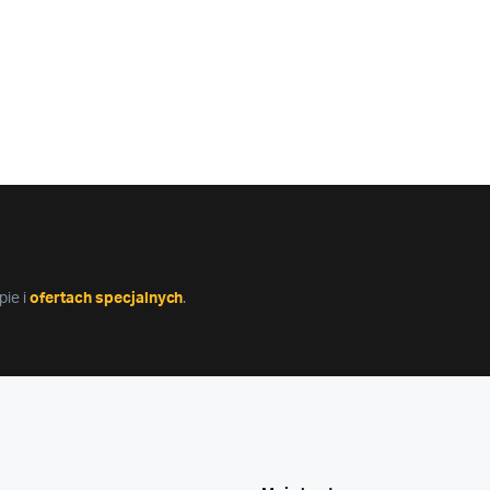
ie i
ofertach specjalnych
.