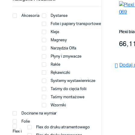
Akcesoria
Dystanse
Folie i papiery transportowe
Plexi bi
Kleje
Magnesy
Zakre
66,1
Ten
Narzędzia Olfa
produk
Płyny i zmywacze
ma
Rakle
Dodaj 
wiele
Rękawiczki
warian
Systemy wystawiennicze
Opcje
Taśmy do cięcia folii
można
Taśmy montażowe
wybrać
na
Wzorniki
stronie
Docinane na wymiar
produk
Folie
Flex do druku atramentowego
Flex i