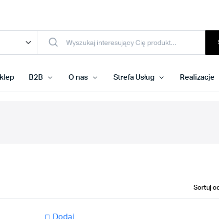
klep
B2B
O nas
Strefa Usług
Realizacje
Dodaj