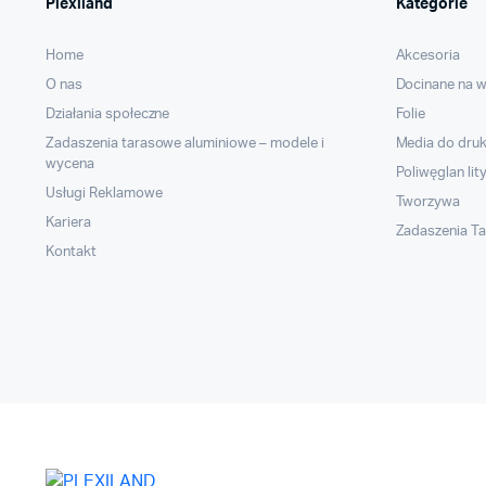
Plexiland
Kategorie
Home
Akcesoria
O nas
Docinane na 
Działania społeczne
Folie
Zadaszenia tarasowe aluminiowe – modele i
Media do dru
wycena
Poliwęglan lit
Usługi Reklamowe
Tworzywa
Kariera
Zadaszenia T
Kontakt