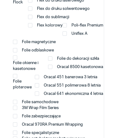
Flex do druku laserowego
Flock
Flex do druku solwentowego
Flex do sublimacji
Flex kolorowy
Poli-flex Premium
Uniflex A
Folie magnetyczne
Folie odblaskowe
Folie do dekoracji szkła
Folie okienne i
Oracal 8500 kasetonowa
kasetonowe
Oracal 451 banerowa 3 letnia
Folie
Oracal 551 polimerowa 8 letnia
ploterowe
Oracal 641 ekonomiczna 4 letnia
Folie samochodowe
3M Wrap Film Series
Folie zabezpieczające
Oracal 970RA Premium Wrapping
Folie specjalistyczne