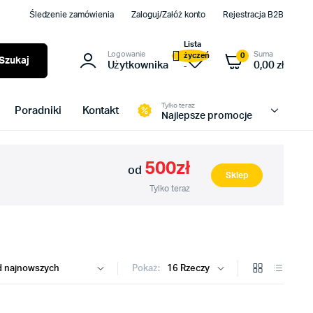
Śledzenie zamówienia
Zaloguj/Załóż konto
Rejestracja B2B
Lista
Logowanie
Suma
życzeń
0
Szukaj
Użytkownika
0,00
zł
-
Tylko teraz
Poradniki
Kontakt
Najlepsze promocje
500zł
od
Sklep
Tylko teraz
Pokaż: