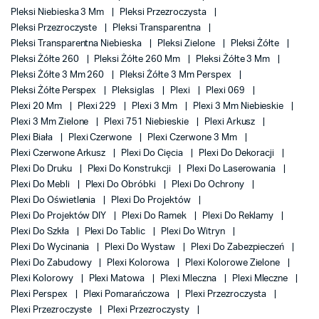
Pleksi Niebieska 3 Mm
Pleksi Przezroczysta
Pleksi Przezroczyste
Pleksi Transparentna
Pleksi Transparentna Niebieska
Pleksi Zielone
Pleksi Żółte
Pleksi Żółte 260
Pleksi Żółte 260 Mm
Pleksi Żółte 3 Mm
Pleksi Żółte 3 Mm 260
Pleksi Żółte 3 Mm Perspex
Pleksi Żółte Perspex
Pleksiglas
Plexi
Plexi 069
Plexi 20 Mm
Plexi 229
Plexi 3 Mm
Plexi 3 Mm Niebieskie
Plexi 3 Mm Zielone
Plexi 751 Niebieskie
Plexi Arkusz
Plexi Biała
Plexi Czerwone
Plexi Czerwone 3 Mm
Plexi Czerwone Arkusz
Plexi Do Cięcia
Plexi Do Dekoracji
Plexi Do Druku
Plexi Do Konstrukcji
Plexi Do Laserowania
Plexi Do Mebli
Plexi Do Obróbki
Plexi Do Ochrony
Plexi Do Oświetlenia
Plexi Do Projektów
Plexi Do Projektów DIY
Plexi Do Ramek
Plexi Do Reklamy
Plexi Do Szkła
Plexi Do Tablic
Plexi Do Witryn
Plexi Do Wycinania
Plexi Do Wystaw
Plexi Do Zabezpieczeń
Plexi Do Zabudowy
Plexi Kolorowa
Plexi Kolorowe Zielone
Plexi Kolorowy
Plexi Matowa
Plexi Mleczna
Plexi Mleczne
Plexi Perspex
Plexi Pomarańczowa
Plexi Przezroczysta
Plexi Przezroczyste
Plexi Przezroczysty