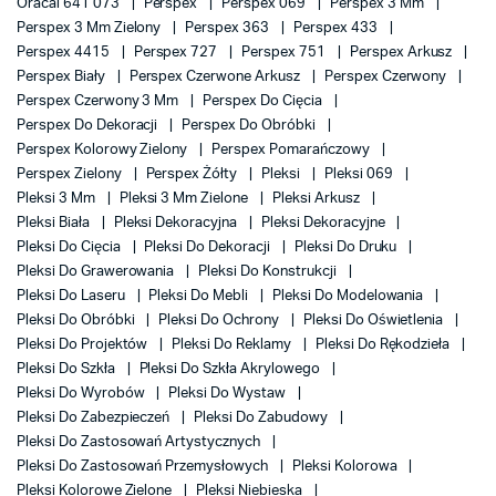
Oracal 641 073
Perspex
Perspex 069
Perspex 3 Mm
Perspex 3 Mm Zielony
Perspex 363
Perspex 433
Perspex 4415
Perspex 727
Perspex 751
Perspex Arkusz
Perspex Biały
Perspex Czerwone Arkusz
Perspex Czerwony
Perspex Czerwony 3 Mm
Perspex Do Cięcia
Perspex Do Dekoracji
Perspex Do Obróbki
Perspex Kolorowy Zielony
Perspex Pomarańczowy
Perspex Zielony
Perspex Żółty
Pleksi
Pleksi 069
Pleksi 3 Mm
Pleksi 3 Mm Zielone
Pleksi Arkusz
Pleksi Biała
Pleksi Dekoracyjna
Pleksi Dekoracyjne
Pleksi Do Cięcia
Pleksi Do Dekoracji
Pleksi Do Druku
Pleksi Do Grawerowania
Pleksi Do Konstrukcji
Pleksi Do Laseru
Pleksi Do Mebli
Pleksi Do Modelowania
Pleksi Do Obróbki
Pleksi Do Ochrony
Pleksi Do Oświetlenia
Pleksi Do Projektów
Pleksi Do Reklamy
Pleksi Do Rękodzieła
Pleksi Do Szkła
Pleksi Do Szkła Akrylowego
Pleksi Do Wyrobów
Pleksi Do Wystaw
Pleksi Do Zabezpieczeń
Pleksi Do Zabudowy
Pleksi Do Zastosowań Artystycznych
Pleksi Do Zastosowań Przemysłowych
Pleksi Kolorowa
Pleksi Kolorowe Zielone
Pleksi Niebieska