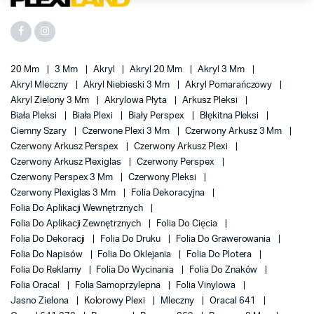
20 Mm
3 Mm
Akryl
Akryl 20 Mm
Akryl 3 Mm
Akryl Mleczny
Akryl Niebieski 3 Mm
Akryl Pomarańczowy
Akryl Zielony 3 Mm
Akrylowa Płyta
Arkusz Pleksi
Biała Pleksi
Biała Plexi
Biały Perspex
Błękitna Pleksi
Ciemny Szary
Czerwone Plexi 3 Mm
Czerwony Arkusz 3 Mm
Czerwony Arkusz Perspex
Czerwony Arkusz Plexi
Czerwony Arkusz Plexiglas
Czerwony Perspex
Czerwony Perspex 3 Mm
Czerwony Pleksi
Czerwony Plexiglas 3 Mm
Folia Dekoracyjna
Folia Do Aplikacji Wewnętrznych
Folia Do Aplikacji Zewnętrznych
Folia Do Cięcia
Folia Do Dekoracji
Folia Do Druku
Folia Do Grawerowania
Folia Do Napisów
Folia Do Oklejania
Folia Do Plotera
Folia Do Reklamy
Folia Do Wycinania
Folia Do Znaków
Folia Oracal
Folia Samoprzylepna
Folia Vinylowa
Jasno Zielona
Kolorowy Plexi
Mleczny
Oracal 641