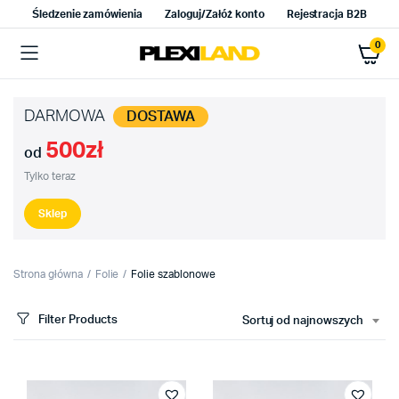
Śledzenie zamówienia
Zaloguj/Załóż konto
Rejestracja B2B
0
DARMOWA
DOSTAWA
500zł
od
Tylko teraz
Sklep
Strona główna
Folie
Folie szablonowe
Filter Products
Sortuj od najnowszych