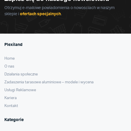
Otrzymuj e-mailowe powiadomienia o nowościach w naszym
sklepie i
ofertach specjalnych
.
Plexiland
Home
O nas
Działania społeczne
Zadaszenia tarasowe aluminiowe – modele i wycena
Usługi Reklamowe
Kariera
Kontakt
Kategorie