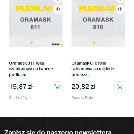
Oramask 811 folia
Oramask 810 folia
szablonowa na twarde
szblonowa na miękkie
podłoża.
podłoża.
15,87
zł
20,82
zł
Średnia Płyta
Średnia Płyta
na
na
x
Zapisz się do naszego newslettera