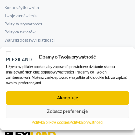
Konto użytkownika
Twoje zamówienia
Polityka prywatności
Polityka zwrotów
Warunki dostawy i płatności
Regulamin sklepu internetowego
Do Pobrania
Dbamy o Twoja prywatność
Używamy plików cookie, aby zapewnić prawidłowe działanie sklepu,
Nawigacja
analizować ruch oraz dopasowywać treści i reklamy do Twoich
zainteresowań. Możesz zaakceptować wszystkie pliki cookie lub zarządzać
swoimi preferencjami.
Śledzenie zamówienia
Zaloguj/Załóż konto
Akceptuję
Rejestracja B2B
Zobacz preferencje
Polityka plików cookies
Polityka prywatności