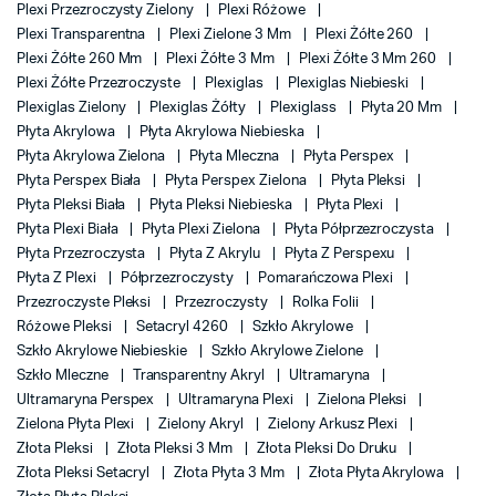
Plexi Przezroczysty Zielony
Plexi Różowe
Plexi Transparentna
Plexi Zielone 3 Mm
Plexi Żółte 260
Plexi Żółte 260 Mm
Plexi Żółte 3 Mm
Plexi Żółte 3 Mm 260
Plexi Żółte Przezroczyste
Plexiglas
Plexiglas Niebieski
Plexiglas Zielony
Plexiglas Żółty
Plexiglass
Płyta 20 Mm
Płyta Akrylowa
Płyta Akrylowa Niebieska
Płyta Akrylowa Zielona
Płyta Mleczna
Płyta Perspex
Płyta Perspex Biała
Płyta Perspex Zielona
Płyta Pleksi
Płyta Pleksi Biała
Płyta Pleksi Niebieska
Płyta Plexi
Płyta Plexi Biała
Płyta Plexi Zielona
Płyta Półprzezroczysta
Płyta Przezroczysta
Płyta Z Akrylu
Płyta Z Perspexu
Płyta Z Plexi
Półprzezroczysty
Pomarańczowa Plexi
Przezroczyste Pleksi
Przezroczysty
Rolka Folii
Różowe Pleksi
Setacryl 4260
Szkło Akrylowe
Szkło Akrylowe Niebieskie
Szkło Akrylowe Zielone
Szkło Mleczne
Transparentny Akryl
Ultramaryna
Ultramaryna Perspex
Ultramaryna Plexi
Zielona Pleksi
Zielona Płyta Plexi
Zielony Akryl
Zielony Arkusz Plexi
Złota Pleksi
Złota Pleksi 3 Mm
Złota Pleksi Do Druku
Złota Pleksi Setacryl
Złota Płyta 3 Mm
Złota Płyta Akrylowa