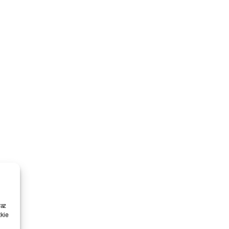
raz
kie