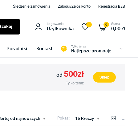
Śledzenie zamówienia
Zaloguj/Załóż konto
Rejestracja B2B
Logowanie
Suma
0
Szukaj
Użytkownika
0,00
Zł
Tylko teraz
Poradniki
Kontakt
Najlepsze promocje
500zł
od
Sklep
Tylko teraz
Pokaż:
Sortuj od najnowszych
16 Rzeczy