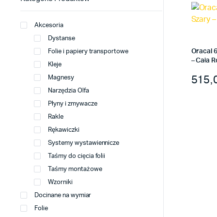
Akcesoria
Dystanse
Oracal 
Folie i papiery transportowe
– Cała R
Kleje
Zakre
515,
Magnesy
Ten
Narzędzia Olfa
produk
Płyny i zmywacze
ma
Rakle
wiele
Rękawiczki
warian
Opcje
Systemy wystawiennicze
można
Taśmy do cięcia folii
wybrać
Taśmy montażowe
na
Wzorniki
stronie
Docinane na wymiar
produk
Folie