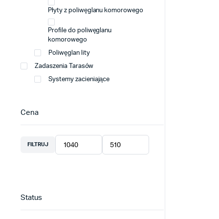
Płyty z poliwęglanu komorowego
Profile do poliwęglanu
komorowego
Poliwęglan lity
Zadaszenia Tarasów
Systemy zacieniające
Cena
FILTRUJ
Cena
Cena
min
max
Status