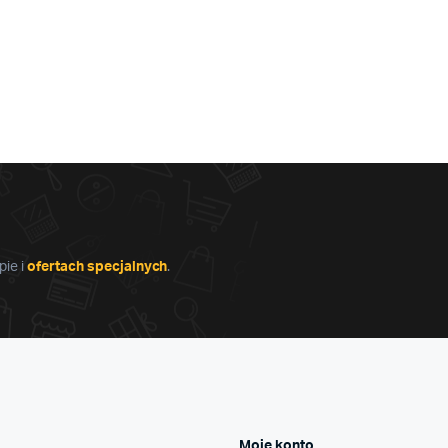
ie i
ofertach specjalnych
.
Moje konto