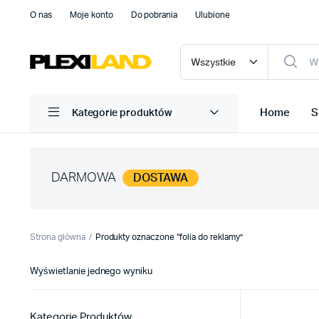
O nas
Moje konto
Do pobrania
Ulubione
Home
S
Kategorie produktów
DARMOWA
DOSTAWA
Strona główna
Produkty oznaczone “folia do reklamy”
Wyświetlanie jednego wyniku
Kategorie Produktów