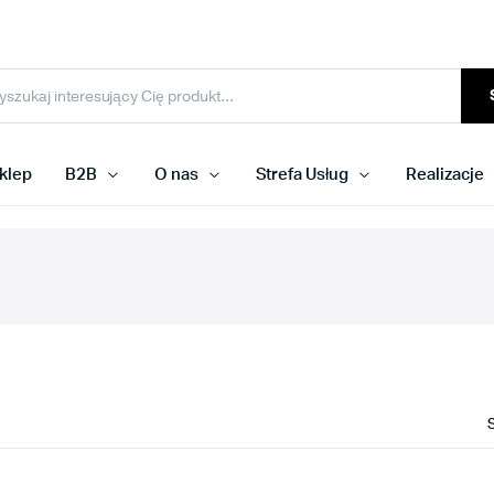
klep
B2B
O nas
Strefa Usług
Realizacje