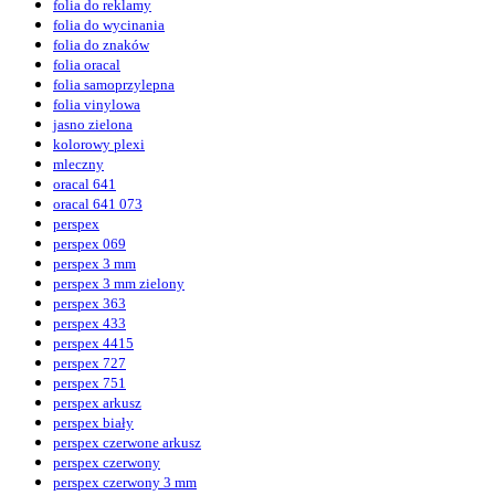
folia do reklamy
folia do wycinania
folia do znaków
folia oracal
folia samoprzylepna
folia vinylowa
jasno zielona
kolorowy plexi
mleczny
oracal 641
oracal 641 073
perspex
perspex 069
perspex 3 mm
perspex 3 mm zielony
perspex 363
perspex 433
perspex 4415
perspex 727
perspex 751
perspex arkusz
perspex biały
perspex czerwone arkusz
perspex czerwony
perspex czerwony 3 mm