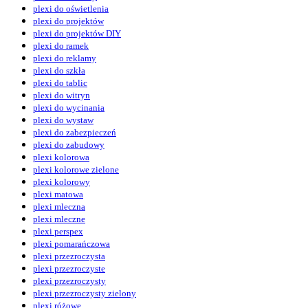
plexi do oświetlenia
plexi do projektów
plexi do projektów DIY
plexi do ramek
plexi do reklamy
plexi do szkła
plexi do tablic
plexi do witryn
plexi do wycinania
plexi do wystaw
plexi do zabezpieczeń
plexi do zabudowy
plexi kolorowa
plexi kolorowe zielone
plexi kolorowy
plexi matowa
plexi mleczna
plexi mleczne
plexi perspex
plexi pomarańczowa
plexi przezroczysta
plexi przezroczyste
plexi przezroczysty
plexi przezroczysty zielony
plexi różowe