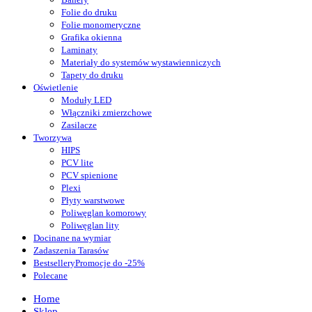
Folie do druku
Folie monomeryczne
Grafika okienna
Laminaty
Materiały do systemów wystawienniczych
Tapety do druku
Oświetlenie
Moduły LED
Włączniki zmierzchowe
Zasilacze
Tworzywa
HIPS
PCV lite
PCV spienione
Plexi
Płyty warstwowe
Poliwęglan komorowy
Poliwęglan lity
Docinane na wymiar
Zadaszenia Tarasów
Bestsellery
Promocje do -25%
Polecane
Home
Sklep