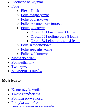
Docinane na wymiar
Folie
Flex i Flock
Folie magnetyczne
Folie odblaskowe
Folie okienne i kasetonowe
Folie ploterowe
Oracal 451 banerowa 3 letnia
Oracal 551 polimerowa 8 letnia
Oracal 641 ekonomiczna 4 letnia
Folie samochodowe
Folie specjalistyczne
Folie szablonowe
Media do druku
Poliwęglan lity
Tworzywa
Zadaszenia Tarasów
Moje konto
Konto użytkownika
Twoje zamówienia
Polityka prywatności
Polityka zwrotów
Warunki dostawy i płatności