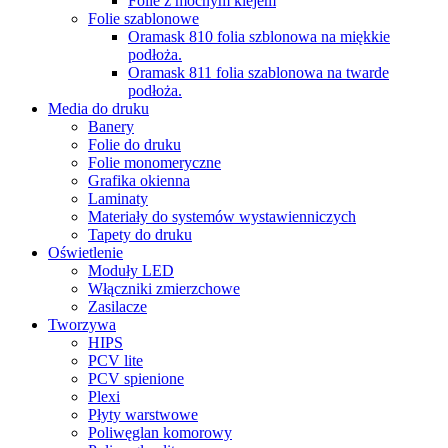
Folie z mocnym klejem
Folie szablonowe
Oramask 810 folia szblonowa na miękkie
podłoża.
Oramask 811 folia szablonowa na twarde
podłoża.
Media do druku
Banery
Folie do druku
Folie monomeryczne
Grafika okienna
Laminaty
Materiały do systemów wystawienniczych
Tapety do druku
Oświetlenie
Moduły LED
Włączniki zmierzchowe
Zasilacze
Tworzywa
HIPS
PCV lite
PCV spienione
Plexi
Płyty warstwowe
Poliwęglan komorowy