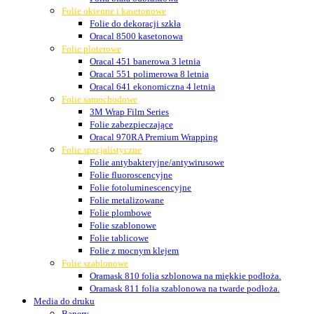
Folie okienne i kasetonowe
Folie do dekoracji szkła
Oracal 8500 kasetonowa
Folie ploterowe
Oracal 451 banerowa 3 letnia
Oracal 551 polimerowa 8 letnia
Oracal 641 ekonomiczna 4 letnia
Folie samochodowe
3M Wrap Film Series
Folie zabezpieczające
Oracal 970RA Premium Wrapping
Folie specjalistyczne
Folie antybakteryjne/antywirusowe
Folie fluoroscencyjne
Folie fotoluminescencyjne
Folie metalizowane
Folie plombowe
Folie szablonowe
Folie tablicowe
Folie z mocnym klejem
Folie szablonowe
Oramask 810 folia szblonowa na miękkie podłoża.
Oramask 811 folia szablonowa na twarde podłoża.
Media do druku
Banery