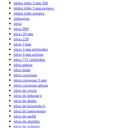
pleksi żółte 3 mm 260
pleksi żółte 3 mm perspex
pleksi żółte perspex
pleksiglas
plexi
plexi 069
plexi 20 mm
plexi 229
plexi 3 mm
plexi 3 mm niebieskie
plexi 3 mm zielone
plexi 751 niebieskie
plexi arkusz
plexi biała
plexi czerwone
plexi czerwone 3 mm
plexi czerwone arkusz
plexi do cięcia
plexi do dekoracji
plexi do druku
plexi do konstrukcji
plexi do laserowania
plexi do mebli
plexi do obróbki
plexi do ochrony