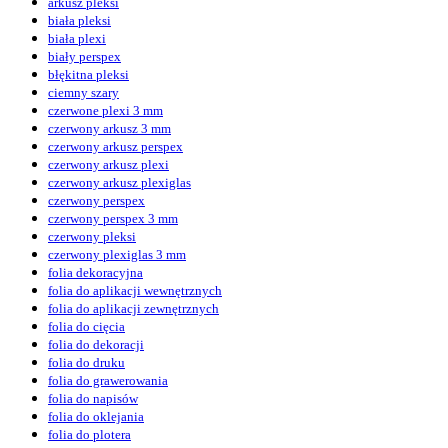
arkusz pleksi
biała pleksi
biała plexi
biały perspex
błękitna pleksi
ciemny szary
czerwone plexi 3 mm
czerwony arkusz 3 mm
czerwony arkusz perspex
czerwony arkusz plexi
czerwony arkusz plexiglas
czerwony perspex
czerwony perspex 3 mm
czerwony pleksi
czerwony plexiglas 3 mm
folia dekoracyjna
folia do aplikacji wewnętrznych
folia do aplikacji zewnętrznych
folia do cięcia
folia do dekoracji
folia do druku
folia do grawerowania
folia do napisów
folia do oklejania
folia do plotera