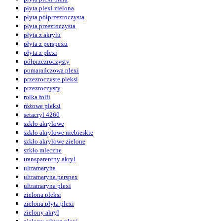
płyta plexi zielona
płyta półprzezroczysta
płyta przezroczysta
płyta z akrylu
płyta z perspexu
płyta z plexi
półprzezroczysty
pomarańczowa plexi
przezroczyste pleksi
przezroczysty
rolka folii
różowe pleksi
setacryl 4260
szkło akrylowe
szkło akrylowe niebieskie
szkło akrylowe zielone
szkło mleczne
transparentny akryl
ultramaryna
ultramaryna perspex
ultramaryna plexi
zielona pleksi
zielona płyta plexi
zielony akryl