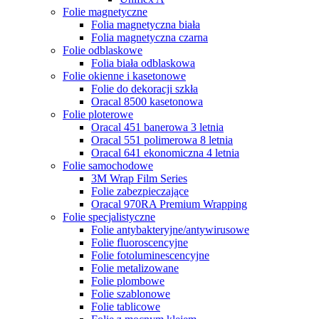
Folie magnetyczne
Folia magnetyczna biała
Folia magnetyczna czarna
Folie odblaskowe
Folia biała odblaskowa
Folie okienne i kasetonowe
Folie do dekoracji szkła
Oracal 8500 kasetonowa
Folie ploterowe
Oracal 451 banerowa 3 letnia
Oracal 551 polimerowa 8 letnia
Oracal 641 ekonomiczna 4 letnia
Folie samochodowe
3M Wrap Film Series
Folie zabezpieczające
Oracal 970RA Premium Wrapping
Folie specjalistyczne
Folie antybakteryjne/antywirusowe
Folie fluoroscencyjne
Folie fotoluminescencyjne
Folie metalizowane
Folie plombowe
Folie szablonowe
Folie tablicowe