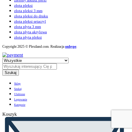
zielony arkusz plexi
złota pleksi
złota pleksi 3 mm
złota pleksi do druku
złota pleksi setacryl
złota płyta 3 mm
złota płyta akrylowa
złota płyta pleksi
Copyright 2025 © Plexiland.com. Realizacja
onhype
.
Szukaj
Sklep
Szukaj
Ulubione
Logowanie
Kategorie
Koszyk