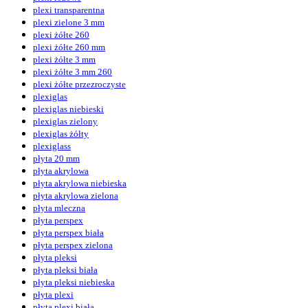
plexi transparentna
plexi zielone 3 mm
plexi żółte 260
plexi żółte 260 mm
plexi żółte 3 mm
plexi żółte 3 mm 260
plexi żółte przezroczyste
plexiglas
plexiglas niebieski
plexiglas zielony
plexiglas żółty
plexiglass
płyta 20 mm
płyta akrylowa
płyta akrylowa niebieska
płyta akrylowa zielona
płyta mleczna
płyta perspex
płyta perspex biała
płyta perspex zielona
płyta pleksi
płyta pleksi biała
płyta pleksi niebieska
płyta plexi
płyta plexi biała