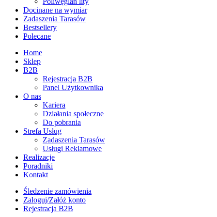
Poliwęglan lity
Docinane na wymiar
Zadaszenia Tarasów
Bestsellery
Polecane
Home
Sklep
B2B
Rejestracja B2B
Panel Użytkownika
O nas
Kariera
Działania społeczne
Do pobrania
Strefa Usług
Zadaszenia Tarasów
Usługi Reklamowe
Realizacje
Poradniki
Kontakt
Śledzenie zamówienia
Zaloguj/Załóż konto
Rejestracja B2B