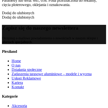
Parametry lub seria: 641, 034. Folia przeznaczona do reklamy,
cięcia ploterowego, oklejania i oznakowania.
Dodaj do ulubionych
Dodaj do ulubionych
Zapisz się do naszego newslettera
Otrzymuj e-mailowe powiadomienia o nowościach w naszym sklepie i
ofertach specjalnych
.
Plexiland
Home
O nas
Działania społeczne
Zadaszenia tarasowe aluminiowe – modele i wycena
Usługi Reklamowe
Kariera
Kontakt
Kategorie
Akcesoria