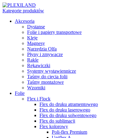
Kategorie produktów
Akcesoria
Dystanse
Folie i papiery transportowe
Kleje
Magnesy
Narzędzia Olfa
Płyny i zmywacze
Rakle
Rękawiczki
Systemy wystawiennicze
Taśmy do cięcia folii
Taśmy montażowe
Wzorniki
Folie
Flex i Flock
Flex do druku atramentowego
Flex do druku laserowego
Flex do druku solwentowego
Flex do sublimacji
Flex kolorowy
Poli-flex Premium
Uniflex A