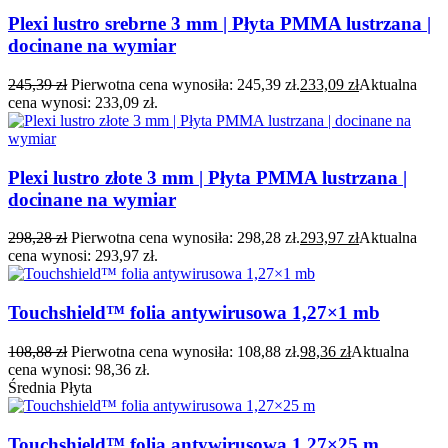
Plexi lustro srebrne 3 mm | Płyta PMMA lustrzana |
docinane na wymiar
245,39
zł
Pierwotna cena wynosiła: 245,39 zł.
233,09
zł
Aktualna
cena wynosi: 233,09 zł.
Plexi lustro złote 3 mm | Płyta PMMA lustrzana |
docinane na wymiar
298,28
zł
Pierwotna cena wynosiła: 298,28 zł.
293,97
zł
Aktualna
cena wynosi: 293,97 zł.
Touchshield™ folia antywirusowa 1,27×1 mb
108,88
zł
Pierwotna cena wynosiła: 108,88 zł.
98,36
zł
Aktualna
cena wynosi: 98,36 zł.
Średnia Płyta
Touchshield™ folia antywirusowa 1,27×25 m