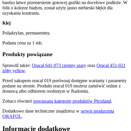
bardzo łatwe przeniesienie gotowej grafiki na docelowe podłoże. W
folii o kolorze białym, został użyty jasno niebieski błękit dla
uzyskania kontrastu.
Klej
Poliakrylan, permanentny.
Podana cena za 1 mb.
Produkty powiązane
Sprawdź także:
Oracal 641-073 ciemny szary
oraz
Oracal 451-021
żółty yellow
.
Przed zakupem oracal 019 porównaj dostępne warianty i parametry
podane na stronie. Produkt oracal 019 możesz zamówić online z
dostawą albo odbiorem osobistym w Radomiu.
Zobacz również
powiązaną kategorię produktów Plexiland
.
Dodatkowe dane techniczne znajdziesz w
serwis producenta
ORAFOL
.
Informacje dodatkowe