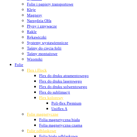
Folie i papiery transportowe
Kleje
Magnesy
Narzędzia Olfa
Płyny i zmywacze
Rakle
Rękawiczki
Systemy wystawiennicze
Taśmy do cięcia folii
Taśmy montażowe
Wzorniki
Folie
Flex i Flock
Flex do druku atramentowego
Flex do druku laserowego
Flex do druku solwentowego
Flex do sublimacji
Flex kolorowy
Poli-flex Premium
Uniflex A
Folie magnetyczne
Folia magnetyczna biała
Folia magnetyczna czarna
Folie odblaskowe
Folia biała odblaskowa