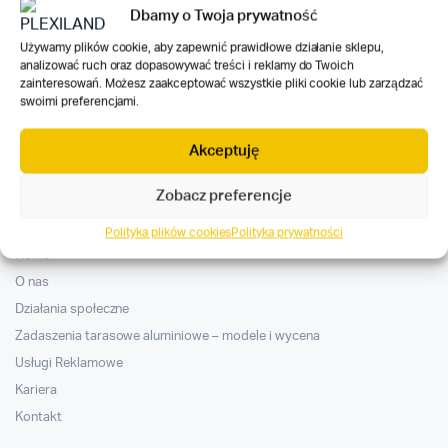
wariantów.
Dbamy o Twoja prywatność
wariantów.
Opcje
Opcje
Zapisz się do naszego newslettera
Używamy plików cookie, aby zapewnić prawidłowe działanie sklepu,
można
analizować ruch oraz dopasowywać treści i reklamy do Twoich
można
wybrać
Otrzymuj e-mailowe powiadomienia o nowościach w naszym
zainteresowań. Możesz zaakceptować wszystkie pliki cookie lub zarządzać
wybrać
na
swoimi preferencjami.
sklepie i
ofertach specjalnych
.
na
stronie
stronie
produktu
Akceptuję
produktu
Zobacz preferencje
Plexiland
Polityka plików cookies
Polityka prywatności
Home
O nas
Działania społeczne
Zadaszenia tarasowe aluminiowe – modele i wycena
Usługi Reklamowe
Kariera
Kontakt