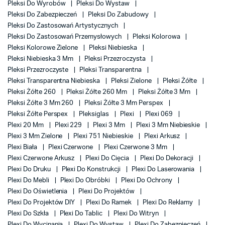
Pleksi Do Wyrobów
Pleksi Do Wystaw
Pleksi Do Zabezpieczeń
Pleksi Do Zabudowy
Pleksi Do Zastosowań Artystycznych
Pleksi Do Zastosowań Przemysłowych
Pleksi Kolorowa
Pleksi Kolorowe Zielone
Pleksi Niebieska
Pleksi Niebieska 3 Mm
Pleksi Przezroczysta
Pleksi Przezroczyste
Pleksi Transparentna
Pleksi Transparentna Niebieska
Pleksi Zielone
Pleksi Żółte
Pleksi Żółte 260
Pleksi Żółte 260 Mm
Pleksi Żółte 3 Mm
Pleksi Żółte 3 Mm 260
Pleksi Żółte 3 Mm Perspex
Pleksi Żółte Perspex
Pleksiglas
Plexi
Plexi 069
Plexi 20 Mm
Plexi 229
Plexi 3 Mm
Plexi 3 Mm Niebieskie
Plexi 3 Mm Zielone
Plexi 751 Niebieskie
Plexi Arkusz
Plexi Biała
Plexi Czerwone
Plexi Czerwone 3 Mm
Plexi Czerwone Arkusz
Plexi Do Cięcia
Plexi Do Dekoracji
Plexi Do Druku
Plexi Do Konstrukcji
Plexi Do Laserowania
Plexi Do Mebli
Plexi Do Obróbki
Plexi Do Ochrony
Plexi Do Oświetlenia
Plexi Do Projektów
Plexi Do Projektów DIY
Plexi Do Ramek
Plexi Do Reklamy
Plexi Do Szkła
Plexi Do Tablic
Plexi Do Witryn
Plexi Do Wycinania
Plexi Do Wystaw
Plexi Do Zabezpieczeń