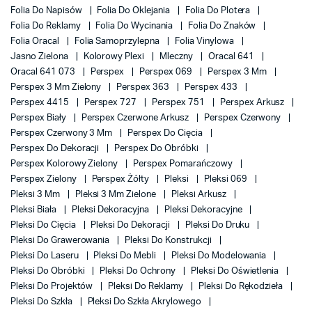
Folia Do Napisów
Folia Do Oklejania
Folia Do Plotera
Folia Do Reklamy
Folia Do Wycinania
Folia Do Znaków
Folia Oracal
Folia Samoprzylepna
Folia Vinylowa
Jasno Zielona
Kolorowy Plexi
Mleczny
Oracal 641
Oracal 641 073
Perspex
Perspex 069
Perspex 3 Mm
Perspex 3 Mm Zielony
Perspex 363
Perspex 433
Perspex 4415
Perspex 727
Perspex 751
Perspex Arkusz
Perspex Biały
Perspex Czerwone Arkusz
Perspex Czerwony
Perspex Czerwony 3 Mm
Perspex Do Cięcia
Perspex Do Dekoracji
Perspex Do Obróbki
Perspex Kolorowy Zielony
Perspex Pomarańczowy
Perspex Zielony
Perspex Żółty
Pleksi
Pleksi 069
Pleksi 3 Mm
Pleksi 3 Mm Zielone
Pleksi Arkusz
Pleksi Biała
Pleksi Dekoracyjna
Pleksi Dekoracyjne
Pleksi Do Cięcia
Pleksi Do Dekoracji
Pleksi Do Druku
Pleksi Do Grawerowania
Pleksi Do Konstrukcji
Pleksi Do Laseru
Pleksi Do Mebli
Pleksi Do Modelowania
Pleksi Do Obróbki
Pleksi Do Ochrony
Pleksi Do Oświetlenia
Pleksi Do Projektów
Pleksi Do Reklamy
Pleksi Do Rękodzieła
Pleksi Do Szkła
Pleksi Do Szkła Akrylowego