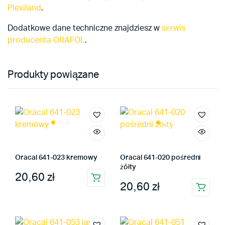
Plexiland
.
Dodatkowe dane techniczne znajdziesz w
serwis
producenta ORAFOL
.
Produkty powiązane
Oracal 641-023 kremowy
Oracal 641-020 pośredni
żółty
20,60
zł
Ten
20,60
zł
Ten
produkt
produkt
ma
ma
wiele