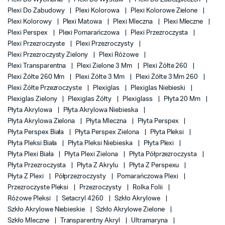
Plexi Do Zabudowy
Plexi Kolorowa
Plexi Kolorowe Zielone
Plexi Kolorowy
Plexi Matowa
Plexi Mleczna
Plexi Mleczne
Plexi Perspex
Plexi Pomarańczowa
Plexi Przezroczysta
Plexi Przezroczyste
Plexi Przezroczysty
Plexi Przezroczysty Zielony
Plexi Różowe
Plexi Transparentna
Plexi Zielone 3 Mm
Plexi Żółte 260
Plexi Żółte 260 Mm
Plexi Żółte 3 Mm
Plexi Żółte 3 Mm 260
Plexi Żółte Przezroczyste
Plexiglas
Plexiglas Niebieski
Plexiglas Zielony
Plexiglas Żółty
Plexiglass
Płyta 20 Mm
Płyta Akrylowa
Płyta Akrylowa Niebieska
Płyta Akrylowa Zielona
Płyta Mleczna
Płyta Perspex
Płyta Perspex Biała
Płyta Perspex Zielona
Płyta Pleksi
Płyta Pleksi Biała
Płyta Pleksi Niebieska
Płyta Plexi
Płyta Plexi Biała
Płyta Plexi Zielona
Płyta Półprzezroczysta
Płyta Przezroczysta
Płyta Z Akrylu
Płyta Z Perspexu
Płyta Z Plexi
Półprzezroczysty
Pomarańczowa Plexi
Przezroczyste Pleksi
Przezroczysty
Rolka Folii
Różowe Pleksi
Setacryl 4260
Szkło Akrylowe
Szkło Akrylowe Niebieskie
Szkło Akrylowe Zielone
Szkło Mleczne
Transparentny Akryl
Ultramaryna