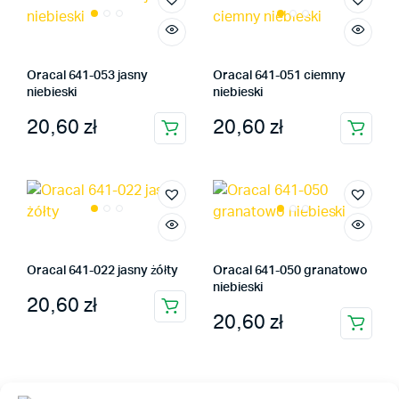
wiele
wariantów.
wariantów.
Opcje
Opcje
można
można
wybrać
Oracal 641-053 jasny
Oracal 641-051 ciemny
wybrać
niebieski
niebieski
na
na
stronie
20,60
zł
20,60
zł
stronie
Ten
Ten
produktu
produktu
produkt
produkt
ma
ma
wiele
wiele
wariantów.
wariantów.
Opcje
Opcje
można
można
Oracal 641-022 jasny żółty
Oracal 641-050 granatowo
wybrać
wybrać
niebieski
20,60
zł
na
na
Ten
20,60
zł
stronie
stronie
Ten
produkt
produktu
produktu
produkt
ma
ma
wiele
wiele