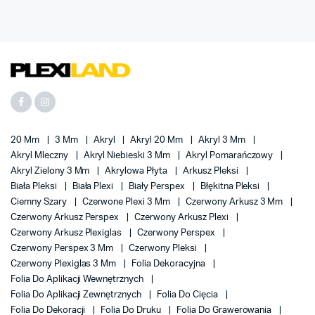
20 Mm
3 Mm
Akryl
Akryl 20 Mm
Akryl 3 Mm
Akryl Mleczny
Akryl Niebieski 3 Mm
Akryl Pomarańczowy
Akryl Zielony 3 Mm
Akrylowa Płyta
Arkusz Pleksi
Biała Pleksi
Biała Plexi
Biały Perspex
Błękitna Pleksi
Ciemny Szary
Czerwone Plexi 3 Mm
Czerwony Arkusz 3 Mm
Czerwony Arkusz Perspex
Czerwony Arkusz Plexi
Czerwony Arkusz Plexiglas
Czerwony Perspex
Czerwony Perspex 3 Mm
Czerwony Pleksi
Czerwony Plexiglas 3 Mm
Folia Dekoracyjna
Folia Do Aplikacji Wewnętrznych
Folia Do Aplikacji Zewnętrznych
Folia Do Cięcia
Folia Do Dekoracji
Folia Do Druku
Folia Do Grawerowania