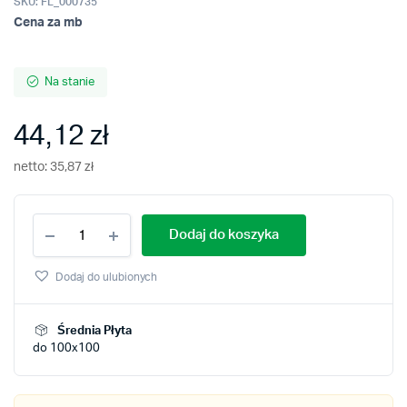
SKU:
FL_000735
Cena za mb
Na stanie
44,12
zł
netto:
35,87
zł
Folia
Dodaj do koszyka
Oracal
8500-
041
Dodaj do ulubionych
różowa
quantity
Średnia Płyta
do 100x100