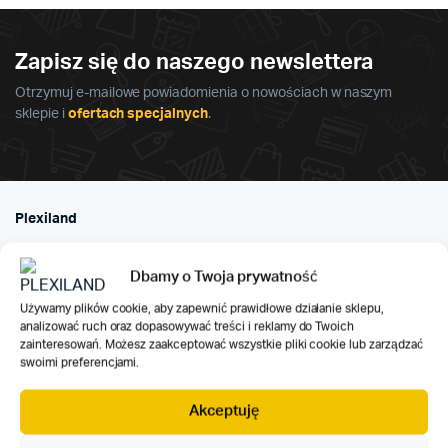
Zapisz się do naszego newslettera
Otrzymuj e-mailowe powiadomienia o nowościach w naszym
sklepie i
ofertach specjalnych
.
Plexiland
Home
Dbamy o Twoja prywatność
O nas
Używamy plików cookie, aby zapewnić prawidłowe działanie sklepu,
Działania społeczne
analizować ruch oraz dopasowywać treści i reklamy do Twoich
zainteresowań. Możesz zaakceptować wszystkie pliki cookie lub zarządzać
Zadaszenia tarasowe aluminiowe – modele i wycena
swoimi preferencjami.
Usługi Reklamowe
Kariera
Akceptuję
Kontakt