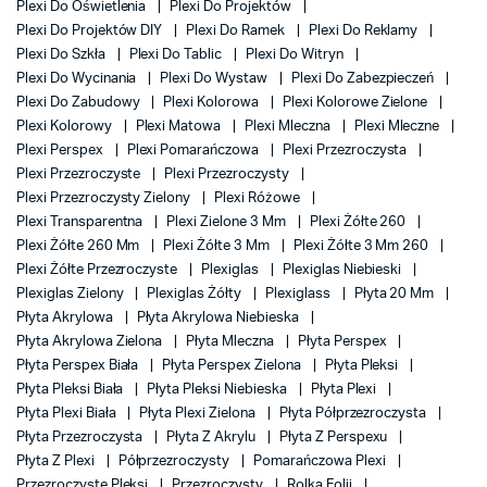
Plexi Do Oświetlenia
Plexi Do Projektów
Plexi Do Projektów DIY
Plexi Do Ramek
Plexi Do Reklamy
Plexi Do Szkła
Plexi Do Tablic
Plexi Do Witryn
Plexi Do Wycinania
Plexi Do Wystaw
Plexi Do Zabezpieczeń
Plexi Do Zabudowy
Plexi Kolorowa
Plexi Kolorowe Zielone
Plexi Kolorowy
Plexi Matowa
Plexi Mleczna
Plexi Mleczne
Plexi Perspex
Plexi Pomarańczowa
Plexi Przezroczysta
Plexi Przezroczyste
Plexi Przezroczysty
Plexi Przezroczysty Zielony
Plexi Różowe
Plexi Transparentna
Plexi Zielone 3 Mm
Plexi Żółte 260
Plexi Żółte 260 Mm
Plexi Żółte 3 Mm
Plexi Żółte 3 Mm 260
Plexi Żółte Przezroczyste
Plexiglas
Plexiglas Niebieski
Plexiglas Zielony
Plexiglas Żółty
Plexiglass
Płyta 20 Mm
Płyta Akrylowa
Płyta Akrylowa Niebieska
Płyta Akrylowa Zielona
Płyta Mleczna
Płyta Perspex
Płyta Perspex Biała
Płyta Perspex Zielona
Płyta Pleksi
Płyta Pleksi Biała
Płyta Pleksi Niebieska
Płyta Plexi
Płyta Plexi Biała
Płyta Plexi Zielona
Płyta Półprzezroczysta
Płyta Przezroczysta
Płyta Z Akrylu
Płyta Z Perspexu
Płyta Z Plexi
Półprzezroczysty
Pomarańczowa Plexi
Przezroczyste Pleksi
Przezroczysty
Rolka Folii