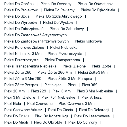
Pleksi Do Obróbki
Pleksi Do Ochrony
Pleksi Do Oświetlenia
Pleksi Do Projektów
Pleksi Do Reklamy
Pleksi Do Rękodzieła
Pleksi Do Szkła
Pleksi Do Szkła Akrylowego
Pleksi Do Wyrobów
Pleksi Do Wystaw
Pleksi Do Zabezpieczeń
Pleksi Do Zabudowy
Pleksi Do Zastosowań Artystycznych
Pleksi Do Zastosowań Przemysłowych
Pleksi Kolorowa
Pleksi Kolorowe Zielone
Pleksi Niebieska
Pleksi Niebieska 3 Mm
Pleksi Przezroczysta
Pleksi Przezroczyste
Pleksi Transparentna
Pleksi Transparentna Niebieska
Pleksi Zielone
Pleksi Żółte
Pleksi Żółte 260
Pleksi Żółte 260 Mm
Pleksi Żółte 3 Mm
Pleksi Żółte 3 Mm 260
Pleksi Żółte 3 Mm Perspex
Pleksi Żółte Perspex
Pleksiglas
Plexi
Plexi 069
Plexi 20 Mm
Plexi 229
Plexi 3 Mm
Plexi 3 Mm Niebieskie
Plexi 3 Mm Zielone
Plexi 751 Niebieskie
Plexi Arkusz
Plexi Biała
Plexi Czerwone
Plexi Czerwone 3 Mm
Plexi Czerwone Arkusz
Plexi Do Cięcia
Plexi Do Dekoracji
Plexi Do Druku
Plexi Do Konstrukcji
Plexi Do Laserowania
Plexi Do Mebli
Plexi Do Obróbki
Plexi Do Ochrony