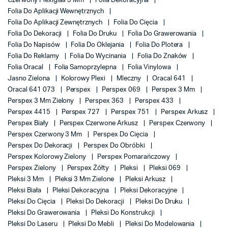
Czerwony Plexiglas 3 Mm
Folia Dekoracyjna
Folia Do Aplikacji Wewnętrznych
Folia Do Aplikacji Zewnętrznych
Folia Do Cięcia
Folia Do Dekoracji
Folia Do Druku
Folia Do Grawerowania
Folia Do Napisów
Folia Do Oklejania
Folia Do Plotera
Folia Do Reklamy
Folia Do Wycinania
Folia Do Znaków
Folia Oracal
Folia Samoprzylepna
Folia Vinylowa
Jasno Zielona
Kolorowy Plexi
Mleczny
Oracal 641
Oracal 641 073
Perspex
Perspex 069
Perspex 3 Mm
Perspex 3 Mm Zielony
Perspex 363
Perspex 433
Perspex 4415
Perspex 727
Perspex 751
Perspex Arkusz
Perspex Biały
Perspex Czerwone Arkusz
Perspex Czerwony
Perspex Czerwony 3 Mm
Perspex Do Cięcia
Perspex Do Dekoracji
Perspex Do Obróbki
Perspex Kolorowy Zielony
Perspex Pomarańczowy
Perspex Zielony
Perspex Żółty
Pleksi
Pleksi 069
Pleksi 3 Mm
Pleksi 3 Mm Zielone
Pleksi Arkusz
Pleksi Biała
Pleksi Dekoracyjna
Pleksi Dekoracyjne
Pleksi Do Cięcia
Pleksi Do Dekoracji
Pleksi Do Druku
Pleksi Do Grawerowania
Pleksi Do Konstrukcji
Pleksi Do Laseru
Pleksi Do Mebli
Pleksi Do Modelowania