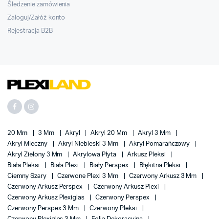
Śledzenie zamówienia
Zaloguj/Załóż konto
Rejestracja B2B
20 Mm
3 Mm
Akryl
Akryl 20 Mm
Akryl 3 Mm
Akryl Mleczny
Akryl Niebieski 3 Mm
Akryl Pomarańczowy
Akryl Zielony 3 Mm
Akrylowa Płyta
Arkusz Pleksi
Biała Pleksi
Biała Plexi
Biały Perspex
Błękitna Pleksi
Ciemny Szary
Czerwone Plexi 3 Mm
Czerwony Arkusz 3 Mm
Czerwony Arkusz Perspex
Czerwony Arkusz Plexi
Czerwony Arkusz Plexiglas
Czerwony Perspex
Czerwony Perspex 3 Mm
Czerwony Pleksi