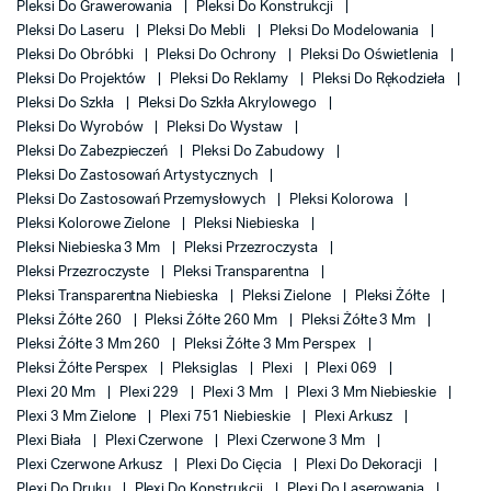
Pleksi Do Grawerowania
Pleksi Do Konstrukcji
Pleksi Do Laseru
Pleksi Do Mebli
Pleksi Do Modelowania
Pleksi Do Obróbki
Pleksi Do Ochrony
Pleksi Do Oświetlenia
Pleksi Do Projektów
Pleksi Do Reklamy
Pleksi Do Rękodzieła
Pleksi Do Szkła
Pleksi Do Szkła Akrylowego
Pleksi Do Wyrobów
Pleksi Do Wystaw
Pleksi Do Zabezpieczeń
Pleksi Do Zabudowy
Pleksi Do Zastosowań Artystycznych
Pleksi Do Zastosowań Przemysłowych
Pleksi Kolorowa
Pleksi Kolorowe Zielone
Pleksi Niebieska
Pleksi Niebieska 3 Mm
Pleksi Przezroczysta
Pleksi Przezroczyste
Pleksi Transparentna
Pleksi Transparentna Niebieska
Pleksi Zielone
Pleksi Żółte
Pleksi Żółte 260
Pleksi Żółte 260 Mm
Pleksi Żółte 3 Mm
Pleksi Żółte 3 Mm 260
Pleksi Żółte 3 Mm Perspex
Pleksi Żółte Perspex
Pleksiglas
Plexi
Plexi 069
Plexi 20 Mm
Plexi 229
Plexi 3 Mm
Plexi 3 Mm Niebieskie
Plexi 3 Mm Zielone
Plexi 751 Niebieskie
Plexi Arkusz
Plexi Biała
Plexi Czerwone
Plexi Czerwone 3 Mm
Plexi Czerwone Arkusz
Plexi Do Cięcia
Plexi Do Dekoracji
Plexi Do Druku
Plexi Do Konstrukcji
Plexi Do Laserowania