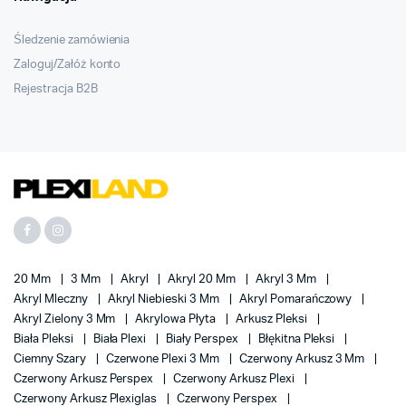
Śledzenie zamówienia
Zaloguj/Załóż konto
Rejestracja B2B
20 Mm
3 Mm
Akryl
Akryl 20 Mm
Akryl 3 Mm
Akryl Mleczny
Akryl Niebieski 3 Mm
Akryl Pomarańczowy
Akryl Zielony 3 Mm
Akrylowa Płyta
Arkusz Pleksi
Biała Pleksi
Biała Plexi
Biały Perspex
Błękitna Pleksi
Ciemny Szary
Czerwone Plexi 3 Mm
Czerwony Arkusz 3 Mm
Czerwony Arkusz Perspex
Czerwony Arkusz Plexi
Czerwony Arkusz Plexiglas
Czerwony Perspex