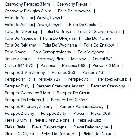
Czerwony Perspex 3 Mm
Czerwony Pleksi
Czerwony Plexiglas 3 Mm
Folia Dekoracyjna
Folia Do Aplikacji Wewnętrznych
Folia Do Aplikacji Zewnętrznych
Folia Do Cięcia
Folia Do Dekoracji
Folia Do Druku
Folia Do Grawerowania
Folia Do Napisów
Folia Do Oklejania
Folia Do Plotera
Folia Do Reklamy
Folia Do Wycinania
Folia Do Znaków
Folia Oracal
Folia Samoprzylepna
Folia Vinylowa
Jasno Zielona
Kolorowy Plexi
Mleczny
Oracal 641
Oracal 641 073
Perspex
Perspex 069
Perspex 3 Mm
Perspex 3 Mm Zielony
Perspex 363
Perspex 433
Perspex 4415
Perspex 727
Perspex 751
Perspex Arkusz
Perspex Biały
Perspex Czerwone Arkusz
Perspex Czerwony
Perspex Czerwony 3 Mm
Perspex Do Cięcia
Perspex Do Dekoracji
Perspex Do Obróbki
Perspex Kolorowy Zielony
Perspex Pomarańczowy
Perspex Zielony
Perspex Żółty
Pleksi
Pleksi 069
Pleksi 3 Mm
Pleksi 3 Mm Zielone
Pleksi Arkusz
Pleksi Biała
Pleksi Dekoracyjna
Pleksi Dekoracyjne
Pleksi Do Cięcia
Pleksi Do Dekoracji
Pleksi Do Druku