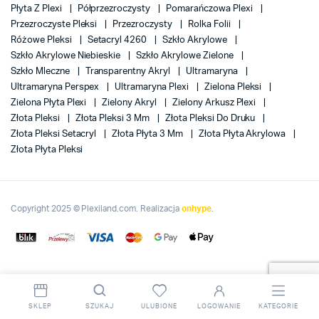
Płyta Z Plexi
Półprzezroczysty
Pomarańczowa Plexi
Przezroczyste Pleksi
Przezroczysty
Rolka Folii
Różowe Pleksi
Setacryl 4260
Szkło Akrylowe
Szkło Akrylowe Niebieskie
Szkło Akrylowe Zielone
Szkło Mleczne
Transparentny Akryl
Ultramaryna
Ultramaryna Perspex
Ultramaryna Plexi
Zielona Pleksi
Zielona Płyta Plexi
Zielony Akryl
Zielony Arkusz Plexi
Złota Pleksi
Złota Pleksi 3 Mm
Złota Pleksi Do Druku
Złota Pleksi Setacryl
Złota Płyta 3 Mm
Złota Płyta Akrylowa
Złota Płyta Pleksi
Copyright 2025 © Plexiland.com. Realizacja
onhype
.
SKLEP
SZUKAJ
ULUBIONE
LOGOWANIE
KATEGORIE