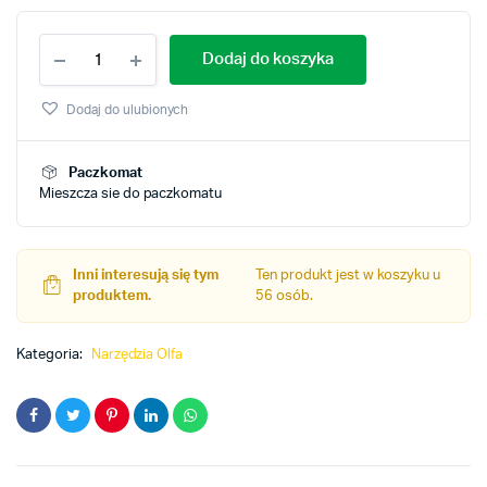
Skrobak
Dodaj do koszyka
Olfa
model
XSR-
Dodaj do ulubionych
200
quantity
Paczkomat
Mieszcza sie do paczkomatu
Inni interesują się tym
Ten produkt jest w koszyku u
produktem.
56 osób.
Kategoria:
Narzędzia Olfa