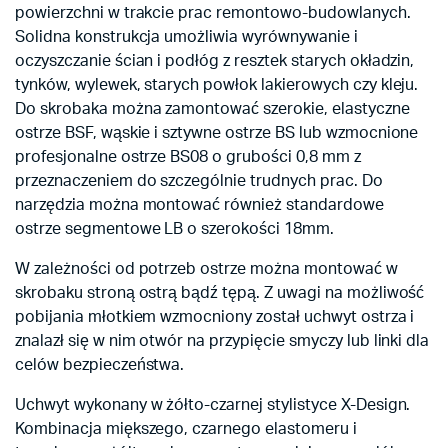
powierzchni w trakcie prac remontowo-budowlanych.
Solidna konstrukcja umożliwia wyrównywanie i
oczyszczanie ścian i podłóg z resztek starych okładzin,
tynków, wylewek, starych powłok lakierowych czy kleju.
Do skrobaka można zamontować szerokie, elastyczne
ostrze BSF, wąskie i sztywne ostrze BS lub wzmocnione
profesjonalne ostrze BS08 o grubości 0,8 mm z
przeznaczeniem do szczególnie trudnych prac. Do
narzędzia można montować również standardowe
ostrze segmentowe LB o szerokości 18mm.
W zależności od potrzeb ostrze można montować w
skrobaku stroną ostrą bądź tępą. Z uwagi na możliwość
pobijania młotkiem wzmocniony został uchwyt ostrza i
znalazł się w nim otwór na przypięcie smyczy lub linki dla
celów bezpieczeństwa.
Uchwyt wykonany w żółto-czarnej stylistyce X-Design.
Kombinacja miększego, czarnego elastomeru i