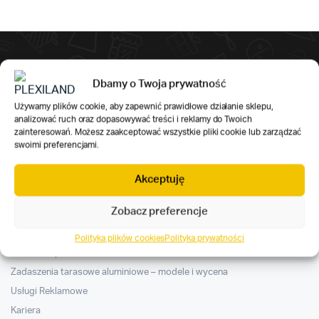
Zapisz się do naszego newslettera
Dbamy o Twoja prywatność
Otrzymuj e-mailowe powiadomienia o nowościach w naszym
sklepie i
ofertach specjalnych
.
Używamy plików cookie, aby zapewnić prawidłowe działanie sklepu,
analizować ruch oraz dopasowywać treści i reklamy do Twoich
zainteresowań. Możesz zaakceptować wszystkie pliki cookie lub zarządzać
swoimi preferencjami.
Akceptuję
Plexiland
Zobacz preferencje
Home
O nas
Polityka plików cookies
Polityka prywatności
Działania społeczne
Zadaszenia tarasowe aluminiowe – modele i wycena
Usługi Reklamowe
Kariera