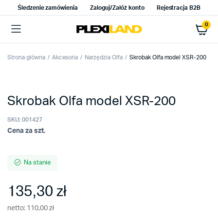
Śledzenie zamówienia
Zaloguj/Załóż konto
Rejestracja B2B
0
Strona główna
Akcesoria
Narzędzia Olfa
Skrobak Olfa model XSR-200
Skrobak Olfa model XSR-200
SKU:
001427
Cena za szt.
Na stanie
135,30
zł
netto:
110,00
zł