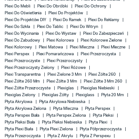
Plexi Do Mebli
Plexi Do Obróbki
Plexi Do Ochrony
Plexi Do Oświetlenia
Plexi Do Projektów
Plexi Do Projektów DIY
Plexi Do Ramek
Plexi Do Reklamy
Plexi Do Szkła
Plexi Do Tablic
Plexi Do Witryn
Plexi Do Wycinania
Plexi Do Wystaw
Plexi Do Zabezpieczeń
Plexi Do Zabudowy
Plexi Kolorowa
Plexi Kolorowe Zielone
Plexi Kolorowy
Plexi Matowa
Plexi Mleczna
Plexi Mleczne
Plexi Perspex
Plexi Pomarańczowa
Plexi Przezroczysta
Plexi Przezroczyste
Plexi Przezroczysty
Plexi Przezroczysty Zielony
Plexi Różowe
Plexi Transparentna
Plexi Zielone 3 Mm
Plexi Żółte 260
Plexi Żółte 260 Mm
Plexi Żółte 3 Mm
Plexi Żółte 3 Mm 260
Plexi Żółte Przezroczyste
Plexiglas
Plexiglas Niebieski
Plexiglas Zielony
Plexiglas Żółty
Plexiglass
Płyta 20 Mm
Płyta Akrylowa
Płyta Akrylowa Niebieska
Płyta Akrylowa Zielona
Płyta Mleczna
Płyta Perspex
Płyta Perspex Biała
Płyta Perspex Zielona
Płyta Pleksi
Płyta Pleksi Biała
Płyta Pleksi Niebieska
Płyta Plexi
Płyta Plexi Biała
Płyta Plexi Zielona
Płyta Półprzezroczysta
Płyta Przezroczysta
Płyta Z Akrylu
Płyta Z Perspexu