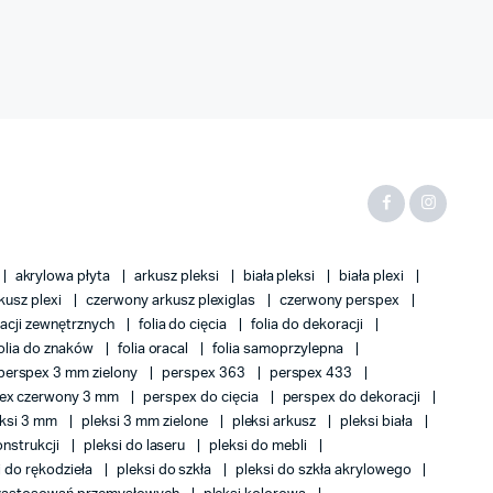
akrylowa płyta
arkusz pleksi
biała pleksi
biała plexi
kusz plexi
czerwony arkusz plexiglas
czerwony perspex
ikacji zewnętrznych
folia do cięcia
folia do dekoracji
olia do znaków
folia oracal
folia samoprzylepna
perspex 3 mm zielony
perspex 363
perspex 433
ex czerwony 3 mm
perspex do cięcia
perspex do dekoracji
eksi 3 mm
pleksi 3 mm zielone
pleksi arkusz
pleksi biała
onstrukcji
pleksi do laseru
pleksi do mebli
i do rękodzieła
pleksi do szkła
pleksi do szkła akrylowego