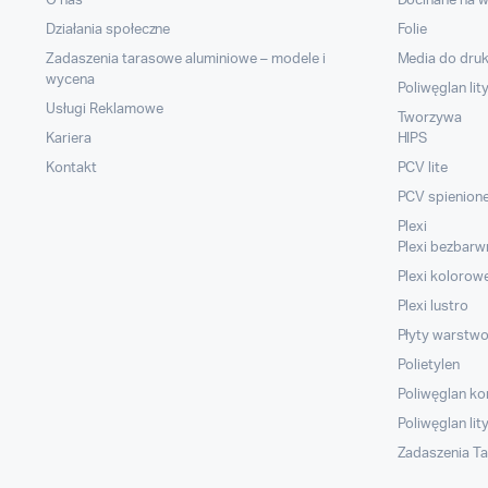
O nas
Docinane na 
Działania społeczne
Folie
Zadaszenia tarasowe aluminiowe – modele i
Media do dru
wycena
Poliwęglan lit
Usługi Reklamowe
Tworzywa
Kariera
HIPS
Kontakt
PCV lite
PCV spienion
Plexi
Plexi bezbarw
Plexi kolorow
Plexi lustro
Płyty warstw
Polietylen
Poliwęglan k
Poliwęglan lit
Zadaszenia T