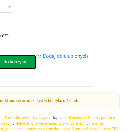
a szt.
Dodaj do ulubionych
j do koszyka
roduktem.
Ten produkt jest w koszyku u 1 osób.
i
,
Plexi kolorowe
,
Tworzywa
Tags:
akryl niebieski 3 mm
,
perspex
koracji
,
pleksi do grawerowania
,
pleksi do mebli
,
pleksi do
mm
,
pleksi transparentna niebieska
,
plexi 3 mm niebieskie
,
plexi 751