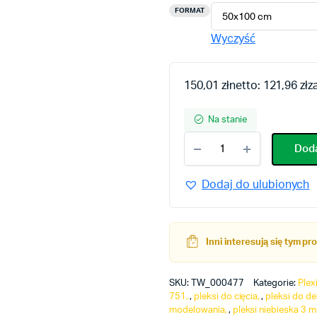
cen:
FORMAT
Wyczyść
od
75,01 zł
150,01
zł
netto:
121,96
zł
z
do
Na stanie
450,02 zł
Plexi
Doda
niebieska
3
Dodaj do ulubionych
mm
Perspex
751
quantity
Inni interesują się tym p
SKU:
TW_000477
Kategorie:
Plex
751
,
pleksi do cięcia
,
pleksi do de
modelowania
,
pleksi niebieska 3 