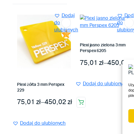
Dodaj
Dod
do
do
ulubionych
ulubion
Plexi jasno zielona 3 mm
Perspex 6205
Zakres cen: od 75,
75,01
zł
–
450,02
z
Ten
produkt
ma
Dodaj do ulubionych
Plexi żółta 3 mm Perspex
Uży
wiele
229
dop
wariantów.
pli
Zakres cen: od 75,01 zł do 450,02 zł
75,01
zł
–
450,02
zł
Opcje
Ten
można
produkt
wybrać
ma
Dodaj do ulubionych
na
wiele
stronie