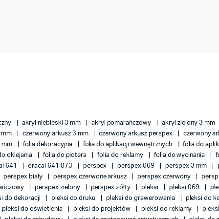
eczny
akryl niebieski 3 mm
akryl pomarańczowy
akryl zielony 3 mm
 3 mm
czerwony arkusz 3 mm
czerwony arkusz perspex
czerwony ar
 3 mm
folia dekoracyjna
folia do aplikacji wewnętrznych
folia do apl
 do oklejania
folia do plotera
folia do reklamy
folia do wycinania
f
al 641
oracal 641 073
perspex
perspex 069
perspex 3 mm
perspex biały
perspex czerwone arkusz
perspex czerwony
persp
rańczowy
perspex zielony
perspex żółty
pleksi
pleksi 069
pl
si do dekoracji
pleksi do druku
pleksi do grawerowania
pleksi do k
pleksi do oświetlenia
pleksi do projektów
pleksi do reklamy
pleks