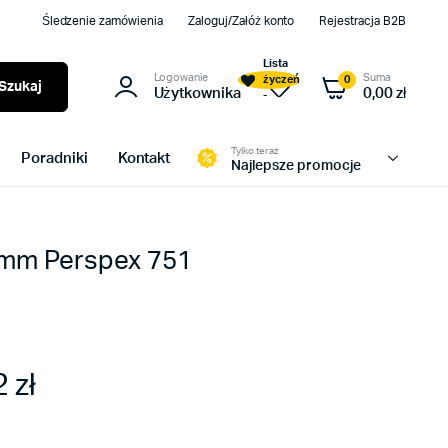
Śledzenie zamówienia
Zaloguj/Załóż konto
Rejestracja B2B
Lista
Logowanie
Suma
życzeń
0
Szukaj
Użytkownika
0,00
zł
-
Tylko teraz
Poradniki
Kontakt
Najlepsze promocje
3 mm Perspex 751
2
zł