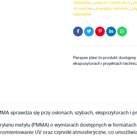
niebieskie
,
plexi do konstrukcji
,
pl
do wystaw
,
plexiglas niebieski
,
pł
niebieskie
Perspex plexi to produkt dostępny 
ekspozytorach i projektach technic
PMMA sprawdza się przy osłonach, szybach, ekspozytorach i p
takrylanu metylu (PMMA) o wymiarach dostępnych w formatac
promieniowanie UV oraz czynniki atmosferyczne, co umożliw