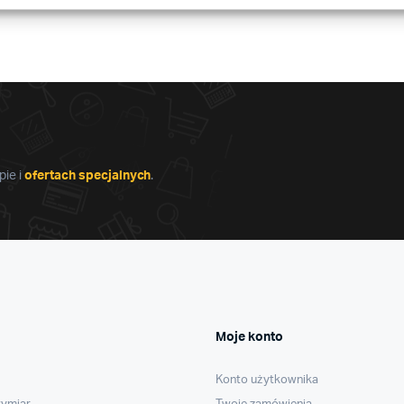
produktu
produktu
ie i
ofertach specjalnych
.
Moje konto
Konto użytkownika