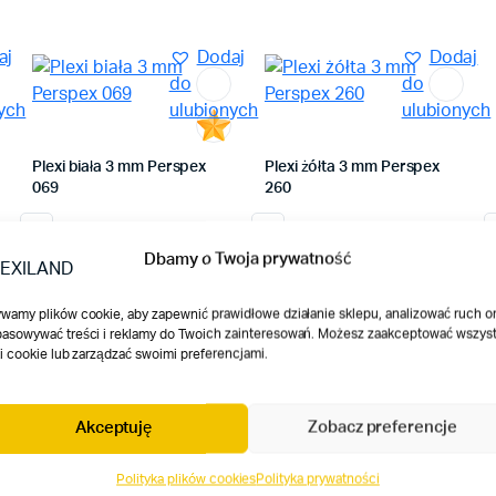
aj
Dodaj
Dodaj
do
do
ych
ulubionych
ulubionych
Plexi biała 3 mm Perspex
Plexi żółta 3 mm Perspex
069
260
01 zł do 450,02 zł
Zakres cen: od 66,11 zł do 396,68 zł
Zakres cen: od 75,01
ł
66,11
zł
–
396,68
zł
75,01
zł
–
450,02
zł
Ten
Ten
Dbamy o Twoja prywatność
produkt
produkt
ma
ma
Dodaj do ulubionych
Dodaj do ulubionych
wamy plików cookie, aby zapewnić prawidłowe działanie sklepu, analizować ruch o
wiele
wiele
asowywać treści i reklamy do Twoich zainteresowań. Możesz zaakceptować wszyst
wariantów.
wariantów.
ki cookie lub zarządzać swoimi preferencjami.
Opcje
Opcje
można
można
Akceptuję
Zobacz preferencje
wybrać
wybrać
na
na
Polityka plików cookies
Polityka prywatności
stronie
stronie