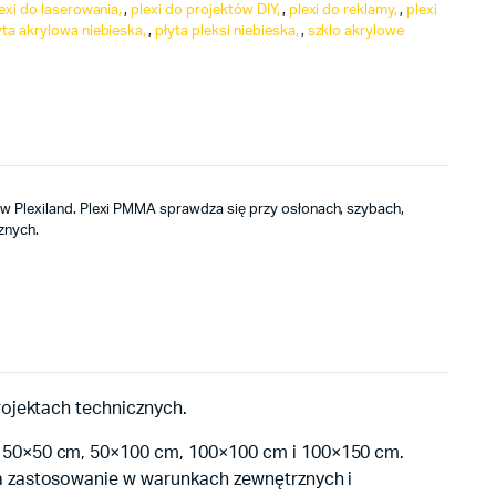
exi do laserowania
,
plexi do projektów DIY
,
plexi do reklamy
,
plexi
yta akrylowa niebieska
,
płyta pleksi niebieska
,
szkło akrylowe
w Plexiland. Plexi PMMA sprawdza się przy osłonach, szybach,
znych.
rojektach technicznych.
h 50×50 cm, 50×100 cm, 100×100 cm i 100×150 cm.
ia zastosowanie w warunkach zewnętrznych i