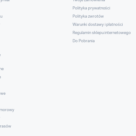
wymiar
Twoje zamówienia
Polityka prywatności
ku
Polityka zwrotów
y
Warunki dostawy i płatności
Regulamin sklepu internetowego
Do Pobrania
e
ne
e
owe
omorowy
y
arasów