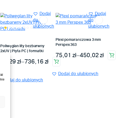
Dodaj
Dodaj
do
do
ulubionych
ulubionych
Plexi pomarańczowa 3 mm
Perspex 363
Poliwęglan lity bezbarwny
2xUV | Płyta PC | formatki
 zł do 450,02 zł
Zakres cen: od 75,01 zł
75,01
zł
–
450,02
zł
Ten
Zakres cen: od 24,29 zł do 736,16 zł
24,29
zł
–
736,16
zł
Ten
produkt
produkt
ma
Dodaj do ulubionych
raz
ma
wiele
kie
Dodaj do ulubionych
wiele
wariantów.
wariantów.
Opcje
Opcje
można
można
wybrać
wybrać
na
na
stronie