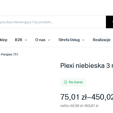
klep
B2B
O nas
Strefa Usług
Realizacje
m Perspex 751
Plexi niebieska 
Na stanie
75,01
zł
–
450,0
Zakres
netto:
60,98
zł
–
365,87
zł