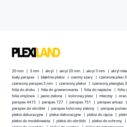
20 mm
3 mm
akryl
akryl 20 mm
akryl 3 mm
akryl ml
biały perspex
błękitna pleksi
ciemny szary
czerwone plexi
czerwony perspex 3 mm
czerwony pleksi
czerwony plexiglas
folia do druku
folia do grawerowania
folia do napisów
folia
folia vinylowa
jasno zielona
kolorowy plexi
mleczny
orac
perspex 4415
perspex 727
perspex 751
perspex arkusz
perspex do obróbki
perspex kolorowy zielony
perspex poma
pleksi dekoracyjna
pleksi dekoracyjne
pleksi do cięcia
plek
pleksi do modelowania
pleksi do obróbki
pleksi do ochrony