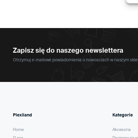
wariantów.
produktu
Opcje
można
wybrać
na
stronie
produktu
Zapisz się do naszego newslettera
Otrzymuj e-mailowe powiadomienia o nowościach w naszym sklep
Plexiland
Kategorie
Home
Akcesoria