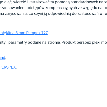
go ciąć, wiercić i kształtować za pomocą standardowych nar
 z zachowaniem odstępów kompensacyjnych ze względu na rozs
na zarysowania, co czyni ją odpowiednią do zastosowań w rek
i błękitna 3 mm Perspex 727
.
ty i parametry podane na stronie. Produkt perspex plexi m
and
.
i PERSPEX
.