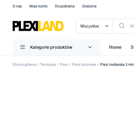
O nas
Moje konto
Do pobrania
Ulubione
Home
S
Kategorie produktów
Strona główna
Tworzywa
Plexi
Plexi kolorowe
Plexi niebieska 3 m