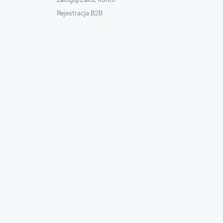
Zaloguj/Załóż konto
Rejestracja B2B