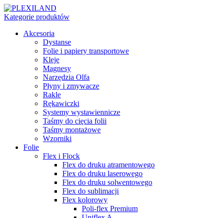
Kategorie produktów
Akcesoria
Dystanse
Folie i papiery transportowe
Kleje
Magnesy
Narzędzia Olfa
Płyny i zmywacze
Rakle
Rękawiczki
Systemy wystawiennicze
Taśmy do cięcia folii
Taśmy montażowe
Wzorniki
Folie
Flex i Flock
Flex do druku atramentowego
Flex do druku laserowego
Flex do druku solwentowego
Flex do sublimacji
Flex kolorowy
Poli-flex Premium
Uniflex A