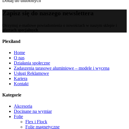
Dodaj do ulubionych
Zapisz się do naszego newslettera
Otrzymuj e-mailowe powiadomienia o nowościach w naszym sklepie i
ofertach specjalnych
.
Plexiland
Home
O nas
Działania społeczne
Zadaszenia tarasowe aluminiowe – modele i wycena
Usługi Reklamowe
Kariera
Kontakt
Kategorie
Akcesoria
Docinane na wymiar
Folie
Flex i Flock
Folie magnetyczne