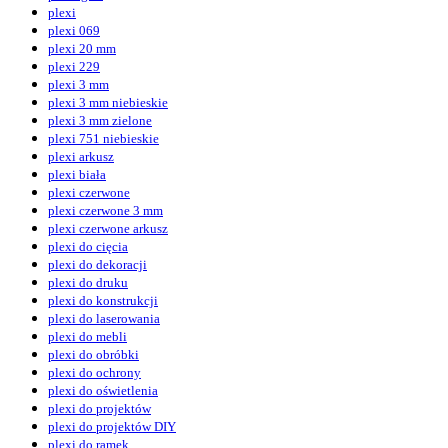
plexi
plexi 069
plexi 20 mm
plexi 229
plexi 3 mm
plexi 3 mm niebieskie
plexi 3 mm zielone
plexi 751 niebieskie
plexi arkusz
plexi biała
plexi czerwone
plexi czerwone 3 mm
plexi czerwone arkusz
plexi do cięcia
plexi do dekoracji
plexi do druku
plexi do konstrukcji
plexi do laserowania
plexi do mebli
plexi do obróbki
plexi do ochrony
plexi do oświetlenia
plexi do projektów
plexi do projektów DIY
plexi do ramek