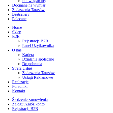
Poliwęglan lity
Docinane na wymiar
Zadaszenia Tarasów
Bestsellery
Polecane
Home
Sklep
B2B
Rejestracja B2B
Panel Użytkownika
O nas
Kariera
Działania społeczne
Do pobrania
Strefa Usług
Zadaszenia Tarasów
Usługi Reklamowe
Realizacje
Poradniki
Kontakt
Śledzenie zamówienia
Zaloguj/Załóż konto
Rejestracja B2B