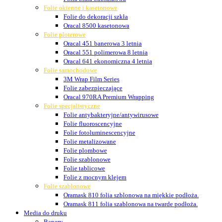
Folie okienne i kasetonowe
Folie do dekoracji szkła
Oracal 8500 kasetonowa
Folie ploterowe
Oracal 451 banerowa 3 letnia
Oracal 551 polimerowa 8 letnia
Oracal 641 ekonomiczna 4 letnia
Folie samochodowe
3M Wrap Film Series
Folie zabezpieczające
Oracal 970RA Premium Wrapping
Folie specjalistyczne
Folie antybakteryjne/antywirusowe
Folie fluoroscencyjne
Folie fotoluminescencyjne
Folie metalizowane
Folie plombowe
Folie szablonowe
Folie tablicowe
Folie z mocnym klejem
Folie szablonowe
Oramask 810 folia szblonowa na miękkie podłoża.
Oramask 811 folia szablonowa na twarde podłoża.
Media do druku
Banery