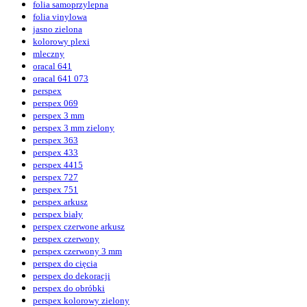
folia samoprzylepna
folia vinylowa
jasno zielona
kolorowy plexi
mleczny
oracal 641
oracal 641 073
perspex
perspex 069
perspex 3 mm
perspex 3 mm zielony
perspex 363
perspex 433
perspex 4415
perspex 727
perspex 751
perspex arkusz
perspex biały
perspex czerwone arkusz
perspex czerwony
perspex czerwony 3 mm
perspex do cięcia
perspex do dekoracji
perspex do obróbki
perspex kolorowy zielony