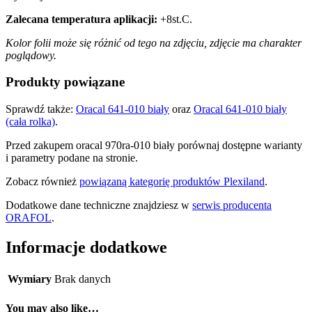
Zalecana temperatura aplikacji:
+8st.C.
Kolor folii może się różnić od tego na zdjęciu, zdjęcie ma charakter
poglądowy.
Produkty powiązane
Sprawdź także:
Oracal 641-010 biały
oraz
Oracal 641-010 biały
(cała rolka)
.
Przed zakupem oracal 970ra-010 biały porównaj dostępne warianty
i parametry podane na stronie.
Zobacz również
powiązaną kategorię produktów Plexiland
.
Dodatkowe dane techniczne znajdziesz w
serwis producenta
ORAFOL
.
Informacje dodatkowe
Wymiary
Brak danych
You may also like…