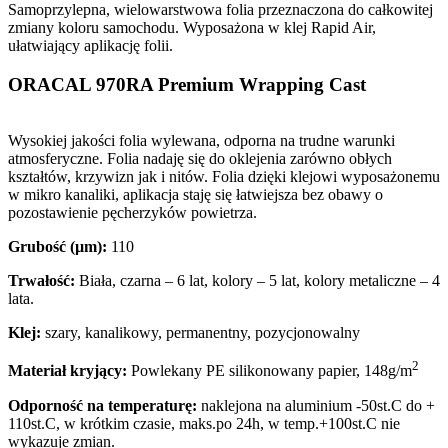
Samoprzylepna, wielowarstwowa folia przeznaczona do całkowitej
zmiany koloru samochodu. Wyposażona w klej Rapid Air,
ułatwiający aplikację folii.
ORACAL 970RA Premium Wrapping Cast
Wysokiej jakości folia wylewana, odporna na trudne warunki
atmosferyczne. Folia nadaję się do oklejenia zarówno obłych
kształtów, krzywizn jak i nitów. Folia dzięki klejowi wyposażonemu
w mikro kanaliki, aplikacja staję się łatwiejsza bez obawy o
pozostawienie pęcherzyków powietrza.
Grubość (µm):
110
Trwałość:
Biała, czarna – 6 lat, kolory – 5 lat, kolory metaliczne – 4
lata.
Klej:
szary, kanalikowy, permanentny, pozycjonowalny
2
Materiał kryjący:
Powlekany PE silikonowany papier, 148g/m
Odporność na temperaturę:
naklejona na aluminium -50st.C do +
110st.C, w krótkim czasie, maks.po 24h, w temp.+100st.C nie
wykazuje zmian.