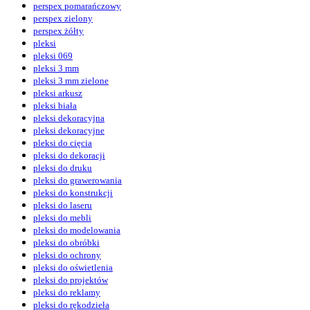
perspex pomarańczowy
perspex zielony
perspex żółty
pleksi
pleksi 069
pleksi 3 mm
pleksi 3 mm zielone
pleksi arkusz
pleksi biała
pleksi dekoracyjna
pleksi dekoracyjne
pleksi do cięcia
pleksi do dekoracji
pleksi do druku
pleksi do grawerowania
pleksi do konstrukcji
pleksi do laseru
pleksi do mebli
pleksi do modelowania
pleksi do obróbki
pleksi do ochrony
pleksi do oświetlenia
pleksi do projektów
pleksi do reklamy
pleksi do rękodzieła