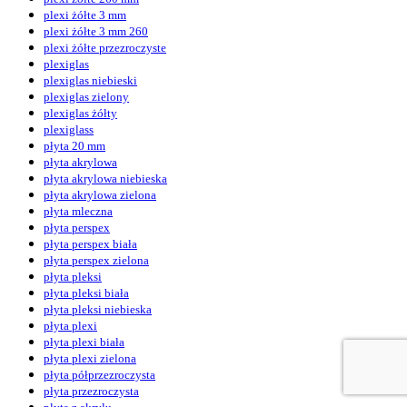
plexi żółte 3 mm
plexi żółte 3 mm 260
plexi żółte przezroczyste
plexiglas
plexiglas niebieski
plexiglas zielony
plexiglas żółty
plexiglass
płyta 20 mm
płyta akrylowa
płyta akrylowa niebieska
płyta akrylowa zielona
płyta mleczna
płyta perspex
płyta perspex biała
płyta perspex zielona
płyta pleksi
płyta pleksi biała
płyta pleksi niebieska
płyta plexi
płyta plexi biała
płyta plexi zielona
płyta półprzezroczysta
płyta przezroczysta