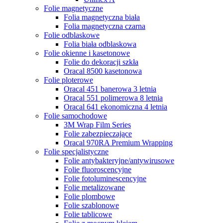
Folie magnetyczne
Folia magnetyczna biała
Folia magnetyczna czarna
Folie odblaskowe
Folia biała odblaskowa
Folie okienne i kasetonowe
Folie do dekoracji szkła
Oracal 8500 kasetonowa
Folie ploterowe
Oracal 451 banerowa 3 letnia
Oracal 551 polimerowa 8 letnia
Oracal 641 ekonomiczna 4 letnia
Folie samochodowe
3M Wrap Film Series
Folie zabezpieczające
Oracal 970RA Premium Wrapping
Folie specjalistyczne
Folie antybakteryjne/antywirusowe
Folie fluoroscencyjne
Folie fotoluminescencyjne
Folie metalizowane
Folie plombowe
Folie szablonowe
Folie tablicowe