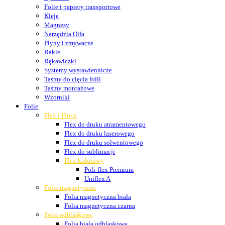
Folie i papiery transportowe
Kleje
Magnesy
Narzędzia Olfa
Płyny i zmywacze
Rakle
Rękawiczki
Systemy wystawiennicze
Taśmy do cięcia folii
Taśmy montażowe
Wzorniki
Folie
Flex i Flock
Flex do druku atramentowego
Flex do druku laserowego
Flex do druku solwentowego
Flex do sublimacji
Flex kolorowy
Poli-flex Premium
Uniflex A
Folie magnetyczne
Folia magnetyczna biała
Folia magnetyczna czarna
Folie odblaskowe
Folia biała odblaskowa