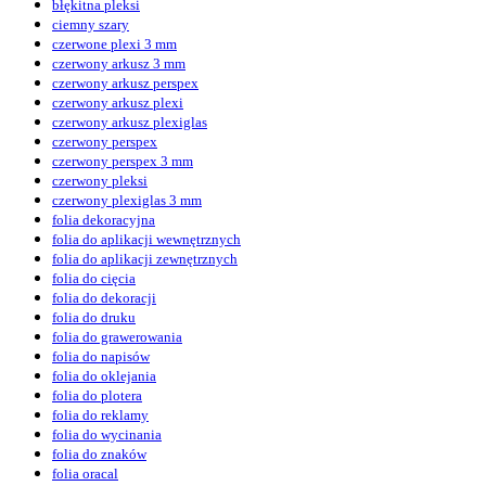
błękitna pleksi
ciemny szary
czerwone plexi 3 mm
czerwony arkusz 3 mm
czerwony arkusz perspex
czerwony arkusz plexi
czerwony arkusz plexiglas
czerwony perspex
czerwony perspex 3 mm
czerwony pleksi
czerwony plexiglas 3 mm
folia dekoracyjna
folia do aplikacji wewnętrznych
folia do aplikacji zewnętrznych
folia do cięcia
folia do dekoracji
folia do druku
folia do grawerowania
folia do napisów
folia do oklejania
folia do plotera
folia do reklamy
folia do wycinania
folia do znaków
folia oracal