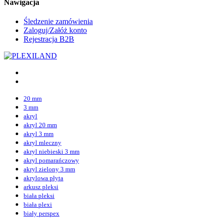
Nawigacja
Śledzenie zamówienia
Zaloguj/Załóż konto
Rejestracja B2B
20 mm
3 mm
akryl
akryl 20 mm
akryl 3 mm
akryl mleczny
akryl niebieski 3 mm
akryl pomarańczowy
akryl zielony 3 mm
akrylowa płyta
arkusz pleksi
biała pleksi
biała plexi
biały perspex