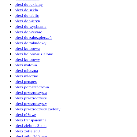
plexi do reklamy
plexi do szkła
plexi do tablic
plexi do witryn
plexi do wycinania
plexi do wystaw
plexi do zabezpieczeń
plexi do zabudowy
plexi kolorowa
plexi kolorowe zielone
plexi kolorowy
plexi matowa
plexi mleczna
plexi mleczne
plexi perspex
plexi pomarańczowa
plexi przezroczysta
plexi przezroczyste
plexi przezroczysty
plexi przezroczysty zielony
plexi różowe
plexi transparentna
plexi zielone 3 mm
plexi żółte 260
plexi żółte 260 mm