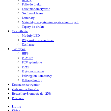
Folie do druku
Folie monomeryczne
Grafika okienna
Laminaty
Materiały do systemów wystawienniczych
Tapety do druku
Oświetlenie
Moduły LED
Włączniki zmierzchowe
Zasilacze
Tworzywa
HIPS
PCV lite
PCV spienione
Plexi
Płyty warstwowe
Poliwęglan komorowy
Poliwęglan lity
Docinane na wymiar
Zadaszenia Tarasów
Bestsellery
Promocje do -25%
Polecane
Home
Sklep