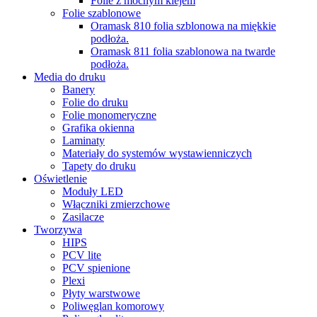
Folie z mocnym klejem
Folie szablonowe
Oramask 810 folia szblonowa na miękkie
podłoża.
Oramask 811 folia szablonowa na twarde
podłoża.
Media do druku
Banery
Folie do druku
Folie monomeryczne
Grafika okienna
Laminaty
Materiały do systemów wystawienniczych
Tapety do druku
Oświetlenie
Moduły LED
Włączniki zmierzchowe
Zasilacze
Tworzywa
HIPS
PCV lite
PCV spienione
Plexi
Płyty warstwowe
Poliwęglan komorowy