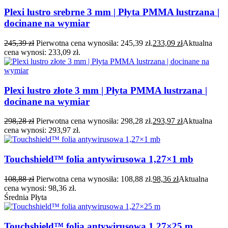
Plexi lustro srebrne 3 mm | Płyta PMMA lustrzana |
docinane na wymiar
245,39
zł
Pierwotna cena wynosiła: 245,39 zł.
233,09
zł
Aktualna
cena wynosi: 233,09 zł.
Plexi lustro złote 3 mm | Płyta PMMA lustrzana |
docinane na wymiar
298,28
zł
Pierwotna cena wynosiła: 298,28 zł.
293,97
zł
Aktualna
cena wynosi: 293,97 zł.
Touchshield™ folia antywirusowa 1,27×1 mb
108,88
zł
Pierwotna cena wynosiła: 108,88 zł.
98,36
zł
Aktualna
cena wynosi: 98,36 zł.
Średnia Płyta
Touchshield™ folia antywirusowa 1,27×25 m