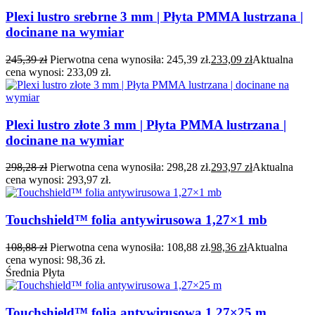
Plexi lustro srebrne 3 mm | Płyta PMMA lustrzana |
docinane na wymiar
245,39
zł
Pierwotna cena wynosiła: 245,39 zł.
233,09
zł
Aktualna
cena wynosi: 233,09 zł.
Plexi lustro złote 3 mm | Płyta PMMA lustrzana |
docinane na wymiar
298,28
zł
Pierwotna cena wynosiła: 298,28 zł.
293,97
zł
Aktualna
cena wynosi: 293,97 zł.
Touchshield™ folia antywirusowa 1,27×1 mb
108,88
zł
Pierwotna cena wynosiła: 108,88 zł.
98,36
zł
Aktualna
cena wynosi: 98,36 zł.
Średnia Płyta
Touchshield™ folia antywirusowa 1,27×25 m