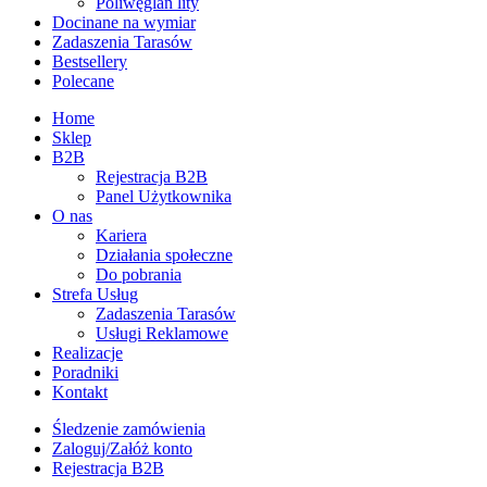
Poliwęglan lity
Docinane na wymiar
Zadaszenia Tarasów
Bestsellery
Polecane
Home
Sklep
B2B
Rejestracja B2B
Panel Użytkownika
O nas
Kariera
Działania społeczne
Do pobrania
Strefa Usług
Zadaszenia Tarasów
Usługi Reklamowe
Realizacje
Poradniki
Kontakt
Śledzenie zamówienia
Zaloguj/Załóż konto
Rejestracja B2B