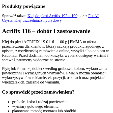
Produkty powiązane
Sprawdź także:
Klej do plexi Acrifix 192 – 100g
oraz
Fix All
Crystal Klej-uszczelniacz hybrydowy
.
Acrifix 116 – dobór i zastosowanie
Klej do plexi ACRIFIX 1S 0116 – 100 g | PMMA to oferta
przeznaczona dla klientów, którzy szukają produktu zgodnego z
opisem, z możliwością zamówienia online, wysyłki albo odbioru w
Radomiu. Przed dodaniem do koszyka wybierz dostępny wariant i
sprawdź parametry widoczne na stronie.
Płytę lub formatkę dobierz według grubości, koloru, wykończenia
powierzchni i wymaganych wymiarów. PMMA można obrabiać i
wykorzystywać w reklamie, ekspozycji, osłonach oraz projektach
wnętrzarskich, zależnie od wariantu.
Co sprawdzić przed zamówieniem?
grubość, kolor i rodzaj powierzchni
wymiary gotowego elementu
planowaną metodę montażu lub obróbki