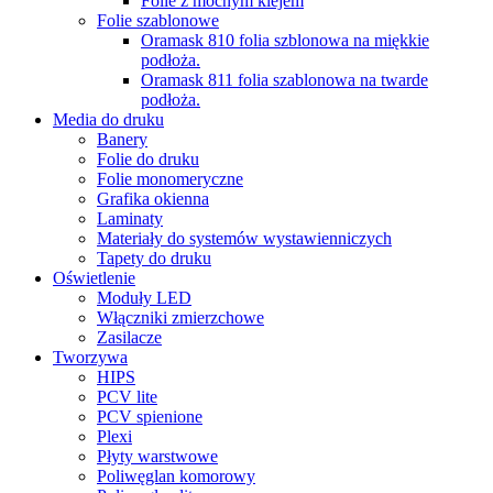
Folie z mocnym klejem
Folie szablonowe
Oramask 810 folia szblonowa na miękkie
podłoża.
Oramask 811 folia szablonowa na twarde
podłoża.
Media do druku
Banery
Folie do druku
Folie monomeryczne
Grafika okienna
Laminaty
Materiały do systemów wystawienniczych
Tapety do druku
Oświetlenie
Moduły LED
Włączniki zmierzchowe
Zasilacze
Tworzywa
HIPS
PCV lite
PCV spienione
Plexi
Płyty warstwowe
Poliwęglan komorowy