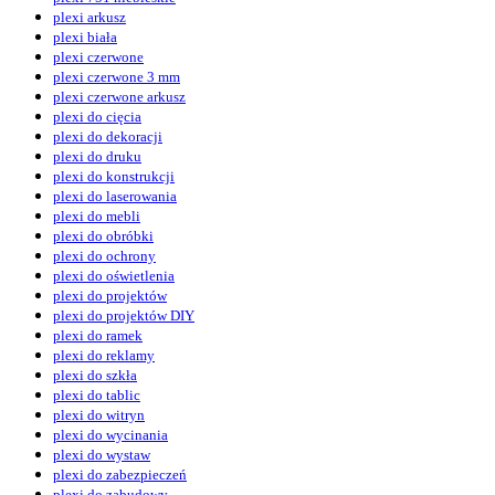
plexi arkusz
plexi biała
plexi czerwone
plexi czerwone 3 mm
plexi czerwone arkusz
plexi do cięcia
plexi do dekoracji
plexi do druku
plexi do konstrukcji
plexi do laserowania
plexi do mebli
plexi do obróbki
plexi do ochrony
plexi do oświetlenia
plexi do projektów
plexi do projektów DIY
plexi do ramek
plexi do reklamy
plexi do szkła
plexi do tablic
plexi do witryn
plexi do wycinania
plexi do wystaw
plexi do zabezpieczeń
plexi do zabudowy