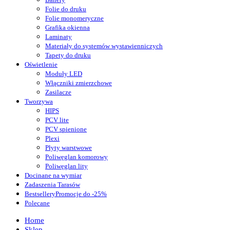
Folie do druku
Folie monomeryczne
Grafika okienna
Laminaty
Materiały do systemów wystawienniczych
Tapety do druku
Oświetlenie
Moduły LED
Włączniki zmierzchowe
Zasilacze
Tworzywa
HIPS
PCV lite
PCV spienione
Plexi
Płyty warstwowe
Poliwęglan komorowy
Poliwęglan lity
Docinane na wymiar
Zadaszenia Tarasów
Bestsellery
Promocje do -25%
Polecane
Home
Sklep