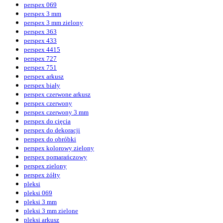
perspex 069
perspex 3 mm
perspex 3 mm zielony
perspex 363
perspex 433
perspex 4415
perspex 727
perspex 751
perspex arkusz
perspex biały
perspex czerwone arkusz
perspex czerwony
perspex czerwony 3 mm
perspex do cięcia
perspex do dekoracji
perspex do obróbki
perspex kolorowy zielony
perspex pomarańczowy
perspex zielony
perspex żółty
pleksi
pleksi 069
pleksi 3 mm
pleksi 3 mm zielone
pleksi arkusz