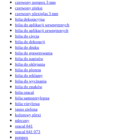
czerwony perspex 3 mm
czerwony pleksi
czerwony plexiglas 3 mm
folia dekoracyjna
folia do aplikacji wewnętrznych
folia do aplikacji zewnętrznych
folia do cięcia
folia do dekoracji
folia do druku
folia do grawerowania
folia do napisów
folia do oklejania
folia do plotera
folia do reklamy
folia do wycinania
folia do znaków
folia oracal
folia samoprzylepna
folia vinylowa
jasno zielona
kolorowy plexi
mleczny
oracal 641
oracal 641 073
perspex