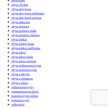
plexiglass
płyta 20 mm
płyta akrylowa
płyta akrylowa niebieska
płyta akrylowa zielona
płyta mleczna
płyta perspex
płyta perspex biała
płyta perspex zielona
płyta pleksi
płyta pleksi biała
płyta pleksi niebieska
płyta plexi
płyta plexi biała
płyta plexi zielona
płyta półprzezroczysta
płyta przezroczysta
płyta z akrylu
płyta z perspexu
płyta z plexi
półprzezroczysty
pomarańczowa plexi
przezroczyste pleksi
przezroczysty
rolka folii