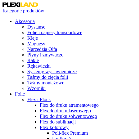
Kategorie produktów
Akcesoria
Dystanse
Folie i papiery transportowe
Kleje
Magnesy
Narzędzia Olfa
Płyny i zmywacze
Rakle
Rękawiczki
Systemy wystawiennicze
Taśmy do cięcia folii
Taśmy montażowe
Wzorniki
Folie
Flex i Flock
Flex do druku atramentowego
Flex do druku laserowego
Flex do druku solwentowego
Flex do sublimacji
Flex kolorowy
Poli-flex Premium
Uniflex A