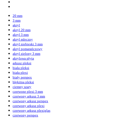
20 mm
3 mm
akryl
akryl 20 mm
akryl 3 mm
akryl mleczny
akryl niebieski 3 mm
akryl pomarańczowy
akryl zielony 3 mm
akrylowa płyta
arkusz pleksi
biała pleksi
biała plexi
biały perspex
błękitna pleksi
ciemny szary
czerwone plexi 3 mm
czerwony arkusz 3 mm
czerwony arkusz perspex
czerwony arkusz plexi
czerwony arkusz plexiglas
czerwony perspex