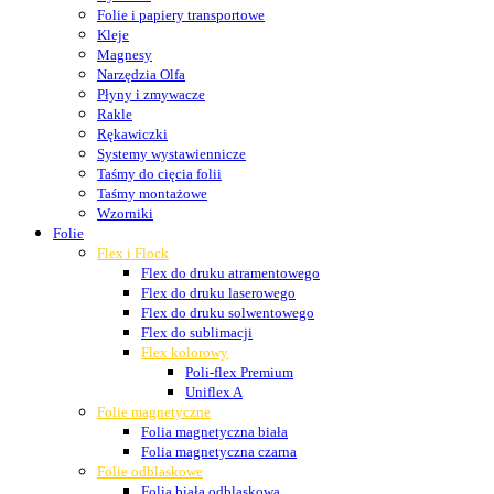
Folie i papiery transportowe
Kleje
Magnesy
Narzędzia Olfa
Płyny i zmywacze
Rakle
Rękawiczki
Systemy wystawiennicze
Taśmy do cięcia folii
Taśmy montażowe
Wzorniki
Folie
Flex i Flock
Flex do druku atramentowego
Flex do druku laserowego
Flex do druku solwentowego
Flex do sublimacji
Flex kolorowy
Poli-flex Premium
Uniflex A
Folie magnetyczne
Folia magnetyczna biała
Folia magnetyczna czarna
Folie odblaskowe
Folia biała odblaskowa