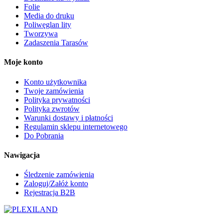
Folie
Media do druku
Poliwęglan lity
Tworzywa
Zadaszenia Tarasów
Moje konto
Konto użytkownika
Twoje zamówienia
Polityka prywatności
Polityka zwrotów
Warunki dostawy i płatności
Regulamin sklepu internetowego
Do Pobrania
Nawigacja
Śledzenie zamówienia
Zaloguj/Załóż konto
Rejestracja B2B