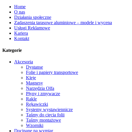
Home
O nas
Działania społeczne
Zadaszenia tarasowe aluminiowe – modele i wycena
Usługi Reklamowe
Kariera
Kontakt
Kategorie
Akcesoria
Dystanse
Folie i papiery transportowe
Kleje
Magnesy
Narzędzia Olfa
Płyny i zmywacze
Rakle
Rękawiczki
Systemy wystawiennicze
Taśmy do cięcia folii
Taśmy montażowe
Wzorniki
Docinane na wymiar