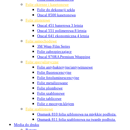
Folie okienne i kasetonowe
Folie do dekoracji szkła
Oracal 8500 kasetonowa
Folie ploterowe
Oracal 451 banerowa 3 letnia
Oracal 551 polimerowa 8 letnia
Oracal 641 ekonomiczna 4 letnia
Folie samochodowe
3M Wrap Film Series
Folie zabezpieczające
Oracal 970RA Premium Wrapping
Folie specjalistyczne
Folie antybakteryjne/antywirusowe
Folie fluoroscencyjne
Folie fotoluminescencyjne
Folie metalizowane
Folie plombowe
Folie szablonowe
Folie tablicowe
Folie z mocnym klejem
Folie szablonowe
Oramask 810 folia szblonowa na miękkie podłoża.
Oramask 811 folia szablonowa na twarde podłoża.
Media do druku
Banery