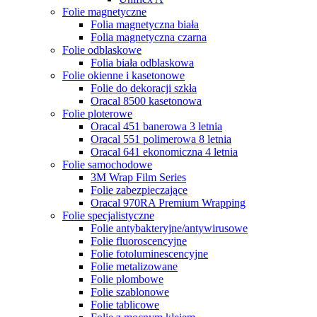
Folie magnetyczne
Folia magnetyczna biała
Folia magnetyczna czarna
Folie odblaskowe
Folia biała odblaskowa
Folie okienne i kasetonowe
Folie do dekoracji szkła
Oracal 8500 kasetonowa
Folie ploterowe
Oracal 451 banerowa 3 letnia
Oracal 551 polimerowa 8 letnia
Oracal 641 ekonomiczna 4 letnia
Folie samochodowe
3M Wrap Film Series
Folie zabezpieczające
Oracal 970RA Premium Wrapping
Folie specjalistyczne
Folie antybakteryjne/antywirusowe
Folie fluoroscencyjne
Folie fotoluminescencyjne
Folie metalizowane
Folie plombowe
Folie szablonowe
Folie tablicowe