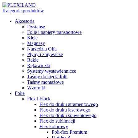
Kategorie produktów
Akcesoria
Dystanse
Folie i papiery transportowe
Kleje
Magnesy
Narzędzia Olfa
Płyny i zmywacze
Rakle
Rękawiczki
Systemy wystawiennicze
Taśmy do cięcia folii
Taśmy montażowe
Wzorniki
Folie
Flex i Flock
Flex do druku atramentowego
Flex do druku laserowego
Flex do druku solwentowego
Flex do sublimacji
Flex kolorowy
Poli-flex Premium
Uniflex A