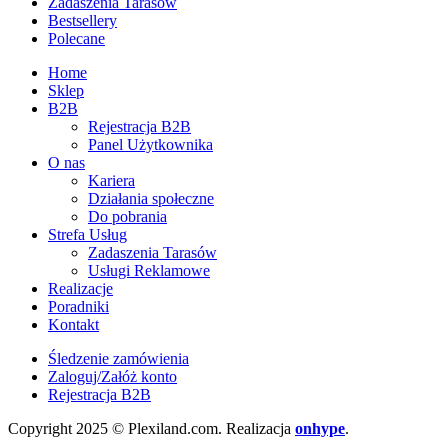
Zadaszenia Tarasów
Bestsellery
Polecane
Home
Sklep
B2B
Rejestracja B2B
Panel Użytkownika
O nas
Kariera
Działania społeczne
Do pobrania
Strefa Usług
Zadaszenia Tarasów
Usługi Reklamowe
Realizacje
Poradniki
Kontakt
Śledzenie zamówienia
Zaloguj/Załóż konto
Rejestracja B2B
Copyright 2025 © Plexiland.com. Realizacja
onhype
.