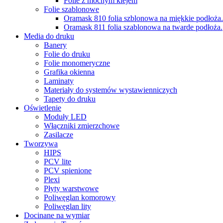
Folie z mocnym klejem
Folie szablonowe
Oramask 810 folia szblonowa na miękkie podłoża.
Oramask 811 folia szablonowa na twarde podłoża.
Media do druku
Banery
Folie do druku
Folie monomeryczne
Grafika okienna
Laminaty
Materiały do systemów wystawienniczych
Tapety do druku
Oświetlenie
Moduły LED
Włączniki zmierzchowe
Zasilacze
Tworzywa
HIPS
PCV lite
PCV spienione
Plexi
Płyty warstwowe
Poliwęglan komorowy
Poliwęglan lity
Docinane na wymiar