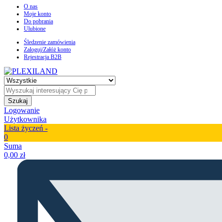
O nas
Moje konto
Do pobrania
Ulubione
Śledzenie zamówienia
Zaloguj/Załóż konto
Rejestracja B2B
Szukaj
Logowanie
Użytkownika
Lista życzeń -
0
Suma
0,00
zł