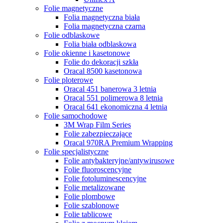
Folie magnetyczne
Folia magnetyczna biała
Folia magnetyczna czarna
Folie odblaskowe
Folia biała odblaskowa
Folie okienne i kasetonowe
Folie do dekoracji szkła
Oracal 8500 kasetonowa
Folie ploterowe
Oracal 451 banerowa 3 letnia
Oracal 551 polimerowa 8 letnia
Oracal 641 ekonomiczna 4 letnia
Folie samochodowe
3M Wrap Film Series
Folie zabezpieczające
Oracal 970RA Premium Wrapping
Folie specjalistyczne
Folie antybakteryjne/antywirusowe
Folie fluoroscencyjne
Folie fotoluminescencyjne
Folie metalizowane
Folie plombowe
Folie szablonowe
Folie tablicowe