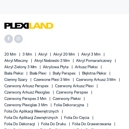
20 Mm
3 Mm
Akryl
Akryl 20 Mm
Akryl 3 Mm
Akryl Mleczny
Akryl Niebieski 3 Mm
Akryl Pomarańczowy
Akryl Zielony 3 Mm
Akrylowa Płyta
Arkusz Pleksi
Biała Pleksi
Biała Plexi
Biały Perspex
Błękitna Pleksi
Ciemny Szary
Czerwone Plexi 3 Mm
Czerwony Arkusz 3 Mm
Czerwony Arkusz Perspex
Czerwony Arkusz Plexi
Czerwony Arkusz Plexiglas
Czerwony Perspex
Czerwony Perspex 3 Mm
Czerwony Pleksi
Czerwony Plexiglas 3 Mm
Folia Dekoracyjna
Folia Do Aplikacji Wewnętrznych
Folia Do Aplikacji Zewnętrznych
Folia Do Cięcia
Folia Do Dekoracji
Folia Do Druku
Folia Do Grawerowania