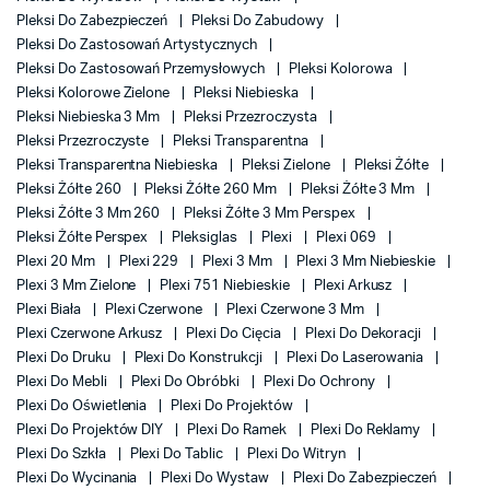
Pleksi Do Zabezpieczeń
Pleksi Do Zabudowy
Pleksi Do Zastosowań Artystycznych
Pleksi Do Zastosowań Przemysłowych
Pleksi Kolorowa
Pleksi Kolorowe Zielone
Pleksi Niebieska
Pleksi Niebieska 3 Mm
Pleksi Przezroczysta
Pleksi Przezroczyste
Pleksi Transparentna
Pleksi Transparentna Niebieska
Pleksi Zielone
Pleksi Żółte
Pleksi Żółte 260
Pleksi Żółte 260 Mm
Pleksi Żółte 3 Mm
Pleksi Żółte 3 Mm 260
Pleksi Żółte 3 Mm Perspex
Pleksi Żółte Perspex
Pleksiglas
Plexi
Plexi 069
Plexi 20 Mm
Plexi 229
Plexi 3 Mm
Plexi 3 Mm Niebieskie
Plexi 3 Mm Zielone
Plexi 751 Niebieskie
Plexi Arkusz
Plexi Biała
Plexi Czerwone
Plexi Czerwone 3 Mm
Plexi Czerwone Arkusz
Plexi Do Cięcia
Plexi Do Dekoracji
Plexi Do Druku
Plexi Do Konstrukcji
Plexi Do Laserowania
Plexi Do Mebli
Plexi Do Obróbki
Plexi Do Ochrony
Plexi Do Oświetlenia
Plexi Do Projektów
Plexi Do Projektów DIY
Plexi Do Ramek
Plexi Do Reklamy
Plexi Do Szkła
Plexi Do Tablic
Plexi Do Witryn
Plexi Do Wycinania
Plexi Do Wystaw
Plexi Do Zabezpieczeń