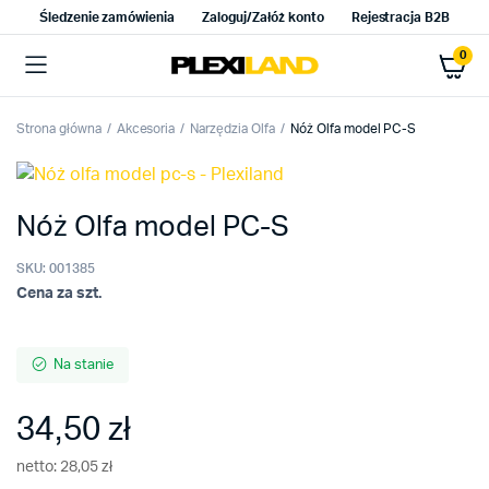
Śledzenie zamówienia
Zaloguj/Załóż konto
Rejestracja B2B
0
Strona główna
Akcesoria
Narzędzia Olfa
Nóż Olfa model PC-S
Nóż Olfa model PC-S
SKU:
001385
Cena za szt.
Na stanie
34,50
zł
netto:
28,05
zł