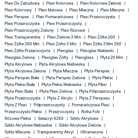
Plexi Do Zabudowy
Plexi Kolorowa
Plexi Kolorowe Zielone
Plexi Kolorowy
Plexi Matowa
Plexi Mleczna
Plexi Mleczne
Plexi Perspex
Plexi Pomarańczowa
Plexi Przezroczysta
Plexi Przezroczyste
Plexi Przezroczysty
Plexi Przezroczysty Zielony
Plexi Różowe
Plexi Transparentna
Plexi Zielone 3 Mm
Plexi Żółte 260
Plexi Żółte 260 Mm
Plexi Żółte 3 Mm
Plexi Żółte 3 Mm 260
Plexi Żółte Przezroczyste
Plexiglas
Plexiglas Niebieski
Plexiglas Zielony
Plexiglas Żółty
Plexiglass
Płyta 20 Mm
Płyta Akrylowa
Płyta Akrylowa Niebieska
Płyta Akrylowa Zielona
Płyta Mleczna
Płyta Perspex
Płyta Perspex Biała
Płyta Perspex Zielona
Płyta Pleksi
Płyta Pleksi Biała
Płyta Pleksi Niebieska
Płyta Plexi
Płyta Plexi Biała
Płyta Plexi Zielona
Płyta Półprzezroczysta
Płyta Przezroczysta
Płyta Z Akrylu
Płyta Z Perspexu
Płyta Z Plexi
Półprzezroczysty
Pomarańczowa Plexi
Przezroczyste Pleksi
Przezroczysty
Rolka Folii
Różowe Pleksi
Setacryl 4260
Szkło Akrylowe
Szkło Akrylowe Niebieskie
Szkło Akrylowe Zielone
Szkło Mleczne
Transparentny Akryl
Ultramaryna