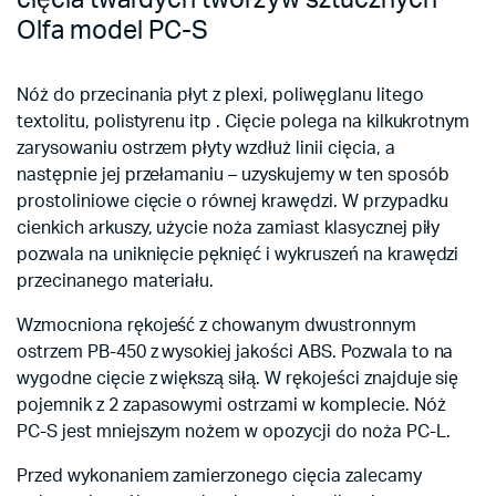
cięcia twardych tworzyw sztucznych
Olfa model PC-S
Nóż do przecinania płyt z plexi, poliwęglanu litego
textolitu, polistyrenu itp . Cięcie polega na kilkukrotnym
zarysowaniu ostrzem płyty wzdłuż linii cięcia, a
następnie jej przełamaniu – uzyskujemy w ten sposób
prostoliniowe cięcie o równej krawędzi. W przypadku
cienkich arkuszy, użycie noża zamiast klasycznej piły
pozwala na uniknięcie pęknięć i wykruszeń na krawędzi
przecinanego materiału.
Wzmocniona rękojeść z chowanym dwustronnym
ostrzem PB-450 z wysokiej jakości ABS. Pozwala to na
wygodne cięcie z większą siłą. W rękojeści znajduje się
pojemnik z 2 zapasowymi ostrzami w komplecie. Nóż
PC-S jest mniejszym nożem w opozycji do noża PC-L.
Przed wykonaniem zamierzonego cięcia zalecamy