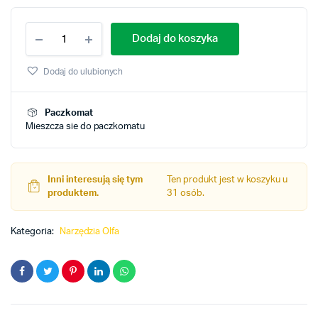
Nóż
Dodaj do koszyka
Olfa
model
PC-
Dodaj do ulubionych
S
quantity
Paczkomat
Mieszcza sie do paczkomatu
Inni interesują się tym
Ten produkt jest w koszyku u
produktem.
31 osób.
Kategoria:
Narzędzia Olfa