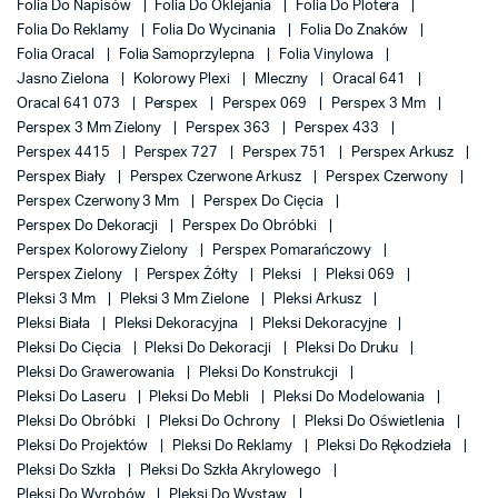
Folia Do Napisów
Folia Do Oklejania
Folia Do Plotera
Folia Do Reklamy
Folia Do Wycinania
Folia Do Znaków
Folia Oracal
Folia Samoprzylepna
Folia Vinylowa
Jasno Zielona
Kolorowy Plexi
Mleczny
Oracal 641
Oracal 641 073
Perspex
Perspex 069
Perspex 3 Mm
Perspex 3 Mm Zielony
Perspex 363
Perspex 433
Perspex 4415
Perspex 727
Perspex 751
Perspex Arkusz
Perspex Biały
Perspex Czerwone Arkusz
Perspex Czerwony
Perspex Czerwony 3 Mm
Perspex Do Cięcia
Perspex Do Dekoracji
Perspex Do Obróbki
Perspex Kolorowy Zielony
Perspex Pomarańczowy
Perspex Zielony
Perspex Żółty
Pleksi
Pleksi 069
Pleksi 3 Mm
Pleksi 3 Mm Zielone
Pleksi Arkusz
Pleksi Biała
Pleksi Dekoracyjna
Pleksi Dekoracyjne
Pleksi Do Cięcia
Pleksi Do Dekoracji
Pleksi Do Druku
Pleksi Do Grawerowania
Pleksi Do Konstrukcji
Pleksi Do Laseru
Pleksi Do Mebli
Pleksi Do Modelowania
Pleksi Do Obróbki
Pleksi Do Ochrony
Pleksi Do Oświetlenia
Pleksi Do Projektów
Pleksi Do Reklamy
Pleksi Do Rękodzieła
Pleksi Do Szkła
Pleksi Do Szkła Akrylowego
Pleksi Do Wyrobów
Pleksi Do Wystaw